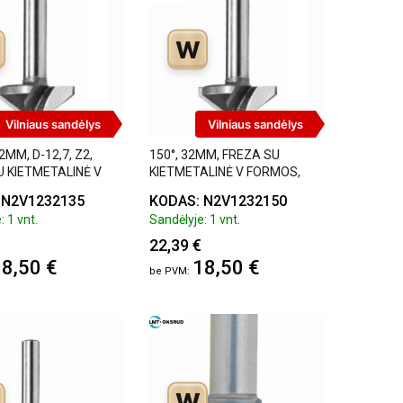
W
Vilniaus sandėlys
Vilniaus sandėlys
2MM, D-12,7, Z2,
150°, 32MM, FREZA SU
U KIETMETALINĖ V
KIETMETALINĖ V FORMOS,
DJTOL
 N2V1232135
KODAS: N2V1232150
: 1 vnt.
Sandėlyje: 1 vnt.
22,39 €
8,50 €
18,50 €
W