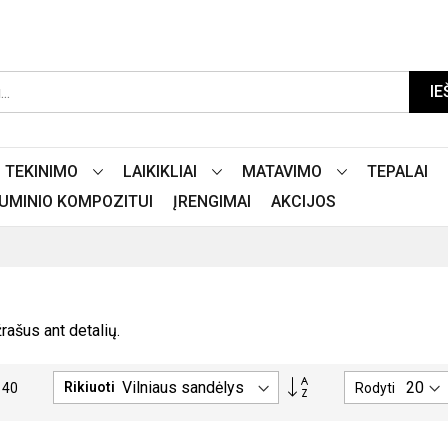
IE
TEKINIMO
LAIKIKLIAI
MATAVIMO
TEPALAI
LIUMINIO KOMPOZITUI
ĮRENGIMAI
AKCIJOS
rašus ant detalių.
PASIRINKITE
Rikiuoti
Rodyti
140
MAŽĖJIMO
TVARKĄ