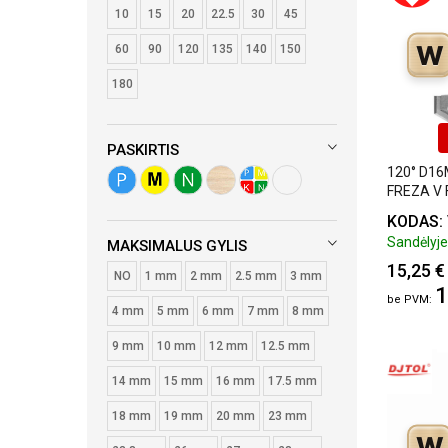
10
15
20
22.5
30
45
W
60
90
120
135
140
150
180
PASKIRTIS
120° D16
FREZA V
KODAS: 
Sandėlyje:
MAKSIMALUS GYLIS
15,25 €
NO
1 mm
2 mm
2.5 mm
3 mm
1
4 mm
5 mm
6 mm
7 mm
8 mm
9 mm
10 mm
12 mm
12.5 mm
14 mm
15 mm
16 mm
17.5 mm
18 mm
19 mm
20 mm
23 mm
W