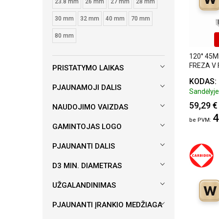
23.8 mm
26 mm
27 mm
28 mm
30 mm
32 mm
40 mm
70 mm
80 mm
120° 45M
FREZA V
PRISTATYMO LAIKAS
KIETMET
KODAS:
PJAUNAMOJI DALIS
Sandėlyje:
59,29 €
NAUDOJIMO VAIZDAS
4
GAMINTOJAS LOGO
PJAUNANTI DALIS
D3 MIN. DIAMETRAS
UŽGALANDINIMAS
W
PJAUNANTI ĮRANKIO MEDŽIAGA