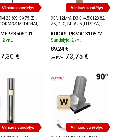
Vilniaus sandėlys
Vilniaus sandėlys
MM 23,8X10X75, Z1,
90°, 12MM, D3.0, 4.5X12X82,
 FORMOS MEDIENAI,
Z5, DLC, BRIAUNŲ FREZA,
N
CARBIDEN
 MFPS3505001
KODAS: PKMA1310572
: 2 vnt.
Sandėlyje: 2 vnt.
89,24 €
7,30 €
73,75 €
W
Vilniaus sandėlys
Vilniaus sandėlys