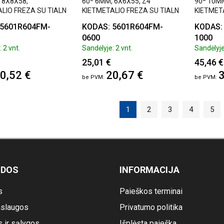
 8X8X58,
60º 6MM, 6X6X55, Z4
90º 10MM
LIO FREZA SU TIALN
KIETMETALIO FREZA SU TIALN
KIETMET
 TIPO
DANGA, V TIPO
DANGA, 
 5601R604FM-
KODAS: 5601R604FM-
KODAS:
0600
1000
 2 vnt.
Sandėlyje: 2 vnt.
Sandėlyje
25,01 €
45,46 €
0,52 €
20,67 €
3
1
2
3
4
5
ODOS
INFORMACIJA
s
Paieškos terminai
slaugos
Privatumo politika
s ir sąlygos
Išplėsta paieška