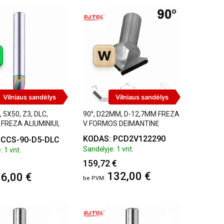
W
Vilniaus sandėlys
Vilniaus sandėlys
 5X50, Z3, DLC,
90°, D22MM, D-12,7MM FREZA
FREZA ALIUMINIUI,
V FORMOS DEIMANTINĖ
N
KODAS: PCD2V122290
 CCS-90-D5-DLC
Sandėlyje: 1 vnt.
: 1 vnt.
159,72 €
132,00 €
6,00 €