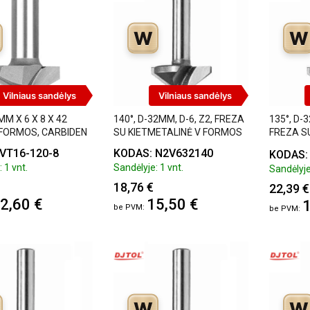
W
W
Vilniaus sandėlys
Vilniaus sandėlys
MM X 6 X 8 X 42
140°, D-32MM, D-6, Z2, FREZA
135°, D-3
 FORMOS, CARBIDEN
SU KIETMETALINĖ V FORMOS
FREZA S
FORMOS
VT16-120-8
KODAS: N2V632140
KODAS:
 1 vnt.
Sandėlyje: 1 vnt.
Sandėlyje
18,76 €
22,39 €
2,60 €
15,50 €
1
W
W