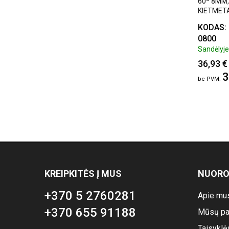
60º 8MM,
KIETMETA
DANGA, V
KODAS:
0800
Sandėlyje:
36,93 €
3
KREIPKITĖS Į MUS
NUOR
+370 5 2760281
Apie mu
+370 655 91188
Mūsų pa
Taisyklė