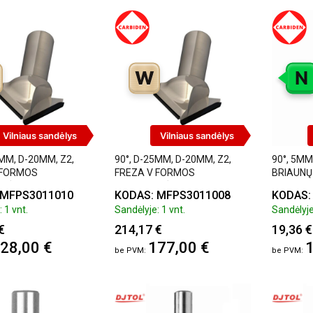
W
N
Vilniaus sandėlys
Vilniaus sandėlys
5MM, D-20MM, Z2,
90°, D-25MM, D-20MM, Z2,
90°, 5MM,
 FORMOS
FREZA V FORMOS
BRIAUNŲ 
INĖ
DEIMANTINĖ
CARBIDE
 MFPS3011010
KODAS: MFPS3011008
KODAS:
 1 vnt.
Sandėlyje: 1 vnt.
Sandėlyje
€
214,17 €
19,36 €
28,00 €
177,00 €
1