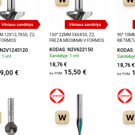
Vilniaus sandėlys
Vilniaus sandėlys
M 12X12,7X50, Z2,
150° 22MM 5X6X50, Z2,
90° 10MM
 FORMOS
FREZA MEDIANAI V FORMOS
KIETMET
ALINĖ BRIAUNA
MEDIENA
KODAS: N2V622150
 N2V1245120
KODAS:
Sandėlyje: 1 vnt.
 1 vnt.
Sandėlyje
18,76 €
18,76 €
15,50 €
9,00 €
1
W
W