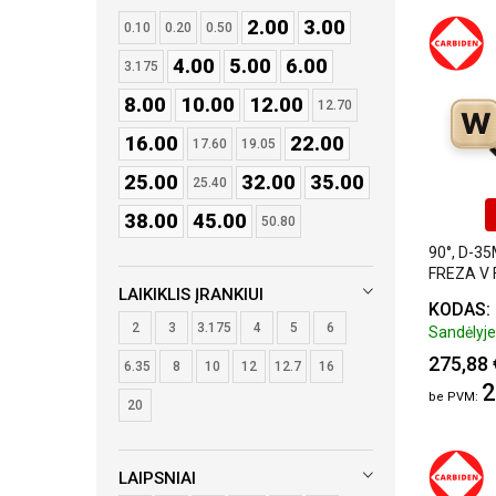
2.00
3.00
0.10
0.20
0.50
4.00
5.00
6.00
3.175
8.00
10.00
12.00
12.70
W
16.00
22.00
17.60
19.05
25.00
32.00
35.00
25.40
38.00
45.00
50.80
90°, D-3
FREZA V
LAIKIKLIS ĮRANKIUI
DEIMANT
KODAS:
2
3
3.175
4
5
6
Sandėlyje:
275,88 
6.35
8
10
12
12.7
16
2
20
LAIPSNIAI