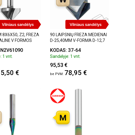
Vilniaus sandėlys
Vilniaus sandėlys
 8X6X50, Z2, FREZA
90 LAIPSNIŲ FREZA MEDIENAI
ALINĖ V FORMOS
D-25,40MM V-FORMA D-12,7
I, DJTOL
ONSRUD 37-64
 N2V61090
KODAS: 37-64
: 1 vnt.
Sandėlyje: 1 vnt.
95,53 €
5,50 €
78,95 €
M