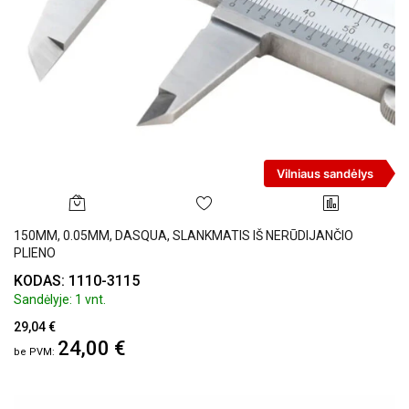
Vilniaus sandėlys
150MM, 0.05MM, DASQUA, SLANKMATIS IŠ NERŪDIJANČIO
PLIENO
KODAS: 1110-3115
Sandėlyje: 1 vnt.
29,04 €
24,00 €