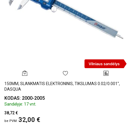
Vilniaus sandėlys
150MM, SLANKMATIS ELEKTRONINIS, TIKSLUMAS 0.02/0.001",
DASQUA
KODAS: 2000-2005
Sandėlyje: 17 vnt.
38,72 €
32,00 €