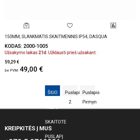
150MM, SLANKMATIS SKAITMENINIS IP54, DASQUA
KODAS: 2000-1005
Užsakymo laikas
21d
. Užklausti prieš užsakant.
59,29 €
49,00 €
ŠIUO
Puslapis
Puslapis
1
2
Pirmyn
METU
SKAITOTE
KREIPKITĖS Į MUS
PUSLAPĮ