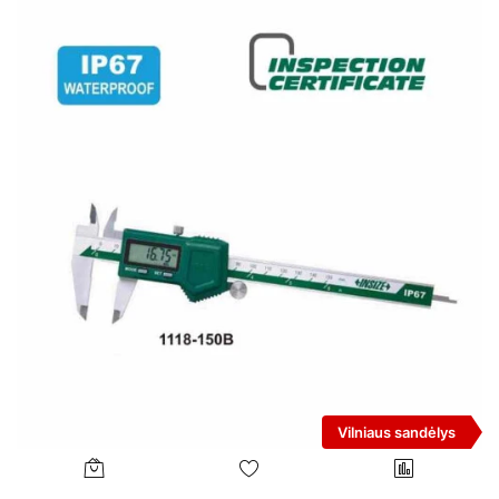
Vilniaus sandėlys