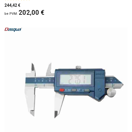
100%
244,42 €
202,00 €