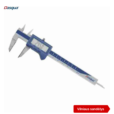
Vilniaus sandėlys