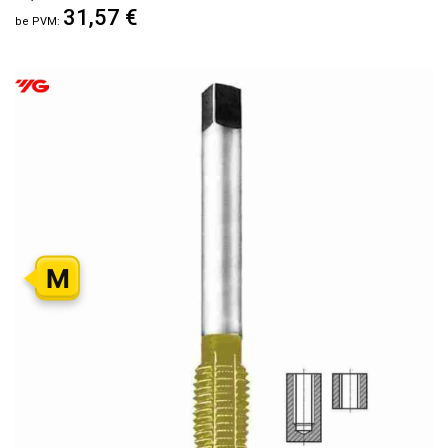
31,57 €
M