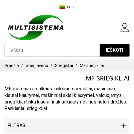
PEREITI
LT
PRIE
TURINIO
IEŠKOTI
Pradžia
Sriegiavimo
Sriegikliai
MF sriegikliai
MF SRIEGIKLIAI
MF, metriniai smulkaus žinksnio sriegikliai, mašininiai,
kiaurai kiaurymei, mašininiai aklai kiaurymei, valcuojantys
sriegikliai tinka kiaurai ir aklai kiaurymei, nes neturi drožlės.
Rankianiai sriegikliai.
FILTRAS