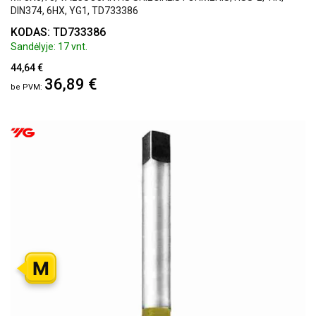
DIN374, 6HX, YG1, TD733386
KODAS: TD733386
Sandėlyje: 17 vnt.
44,64 €
36,89 €
M