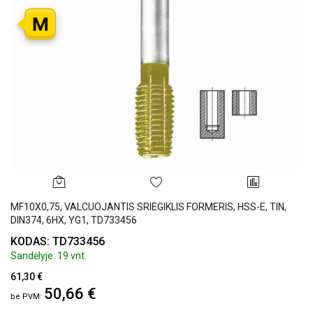
M
MF10X0,75, VALCUOJANTIS SRIEGIKLIS FORMERIS, HSS-E, TIN,
DIN374, 6HX, YG1, TD733456
KODAS: TD733456
Sandėlyje: 19 vnt.
61,30 €
50,66 €