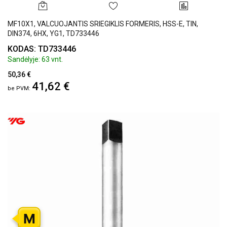
MF10X1, VALCUOJANTIS SRIEGIKLIS FORMERIS, HSS-E, TIN,
DIN374, 6HX, YG1, TD733446
KODAS: TD733446
Sandėlyje: 63 vnt.
50,36 €
41,62 €
M