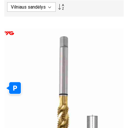
PASIRINKITE
MAŽĖJIMO
TVARKĄ
P