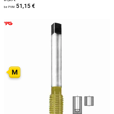
51,15 €
M