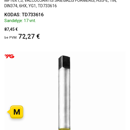
MF16X1,5, VALCUOJANTIS SRIEGIKLIS FORMERIS, HSS-E, TIN,
DIN374, 6HX, YG1, TD733616
KODAS: TD733616
Sandėlyje: 17 vnt.
87,45 €
72,27 €
M