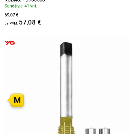
Sandėlyje: 41 vnt.
69,07 €
57,08 €
M