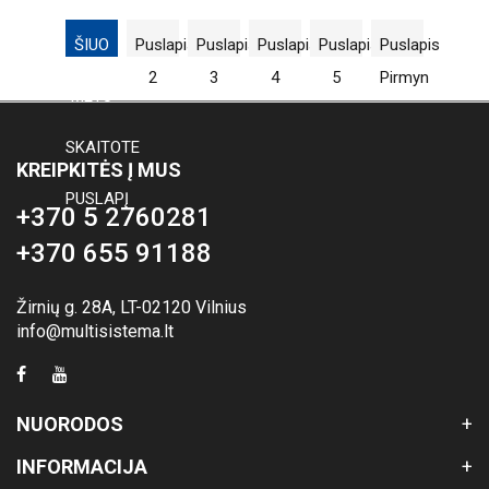
ŠIUO
Puslapis
Puslapis
Puslapis
Puslapis
Puslapis
1
2
3
4
5
Pirmyn
METU
SKAITOTE
KREIPKITĖS Į MUS
PUSLAPĮ
+370 5 2760281
+370 655 91188
Žirnių g. 28A, LT-02120 Vilnius
info@multisistema.lt
NUORODOS
INFORMACIJA