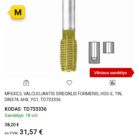
M
Vilniaus sandėlys
MF6X0,5, VALCUOJANTIS SRIEGIKLIS FORMERIS, HSS-E, TIN,
DIN374, 6HX, YG1, TD733336
KODAS: TD733336
Sandėlyje: 18 vnt.
38,20 €
31,57 €