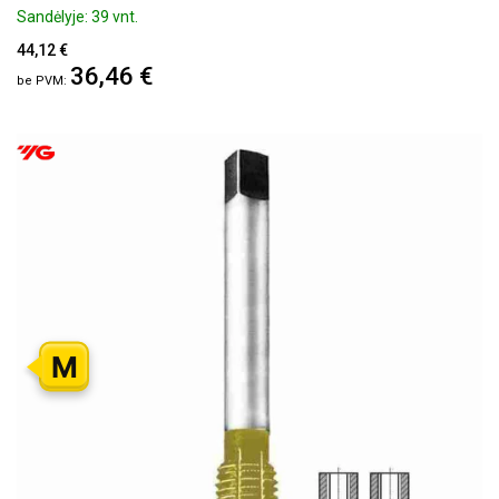
Sandėlyje: 39 vnt.
44,12 €
36,46 €
M