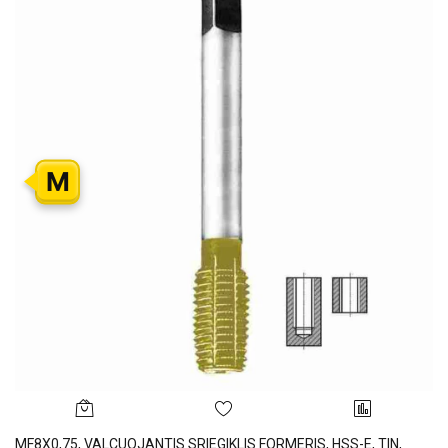
M
MF8X0,75, VALCUOJANTIS SRIEGIKLIS FORMERIS, HSS-E, TIN,