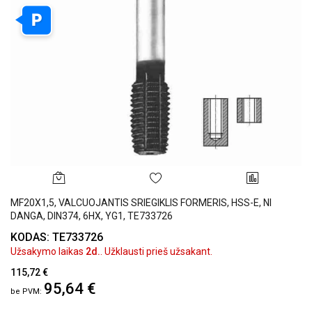
P
MF20X1,5, VALCUOJANTIS SRIEGIKLIS FORMERIS, HSS-E, NI
DANGA, DIN374, 6HX, YG1, TE733726
KODAS: TE733726
Užsakymo laikas
2d.
. Užklausti prieš užsakant.
115,72 €
95,64 €