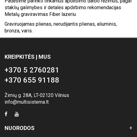
Padėsime parinkti tinkamus apdirbimo darbo rėžimus, pagal
staklių galimybes ir detalės apdirbimo rekomendacijas
Metalų graviravimas Fiber lazeriu
Graviruojamas plienas, nerudijantis plienas, aliuminis,
bronza, varis.
KREIPKITĖS Į MUS
+370 5 2760281
+370 655 91188
Žirnių g. 28A, LT-02120 Vilnius
info@multisistema.lt
NUORODOS