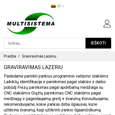
PEREITI
LT
PRIE
TURINIO
IEŠKOTI
Pradžia
Graviravimas Lazeriu
GRAVIRAVIMAS LAZERIU
Padedame parinkti įrankius programinio valdymo staklėms
Laikiklių identifikacija ir parinkimas pagal stakles ir darbo
pobūdį Frezų parinkimas pagal apdirbamą medžiaga su
CNC staklėmis Grąžtų parinkimas CNC staklėms pagal
medžiagą ir pageidaujamą greitį ir švarumą Konsultuojame,
rekomenduojame, kokie įrankiai dirba ilgiausiai, kurie
užtikrina švarumą, kaip užtikrinti įrankio ilgaamžiškumą