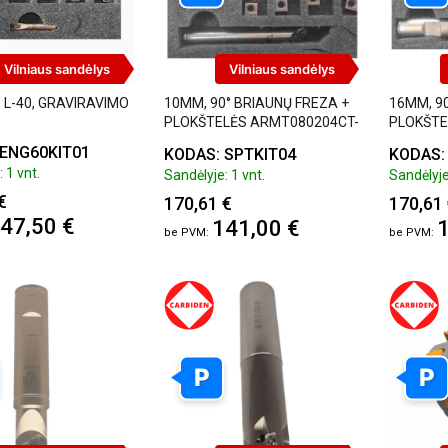
Vilniaus sandėlys
Vilniaus sandėlys
, L-40, GRAVIRAVIMO
10MM, 90° BRIAUNŲ FREZA +
16MM, 90
PLOKŠTELĖS ARMT080204CT-
PLOKŠTE
IP30. RINKINUKAS
IP30. RI
 ENG60KIT01
KODAS: SPTKIT04
KODAS:
 1 vnt.
Sandėlyje: 1 vnt.
Sandėlyje
€
170,61 €
170,61
47,50 €
141,00 €
1
P
P