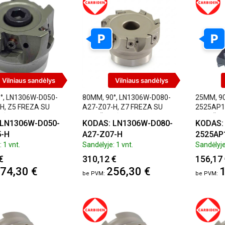
P
P
Vilniaus sandėlys
Vilniaus sandėlys
°, LN1306W-D050-
80MM, 90°, LN1306W-D080-
25MM, 90
H, Z5 FREZA SU
A27-Z07-H, Z7 FREZA SU
2525AP1
LĖMIS, CARBIDEN
PLOKŠTELĖMIS, CARBIDEN
PLOKŠTE
 LN1306W-D050-
KODAS: LN1306W-D080-
KODAS: 
5-H
A27-Z07-H
2525AP
 1 vnt.
Sandėlyje: 1 vnt.
Sandėlyje
€
310,12 €
156,17
74,30 €
256,30 €
1