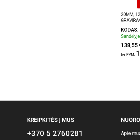
20MM, 12
GRAVIRAV
KODAS: 
Sandėlyje:
138,55 
1
KREIPKITĖS Į MUS
NUOR
+370 5 2760281
Apie mu