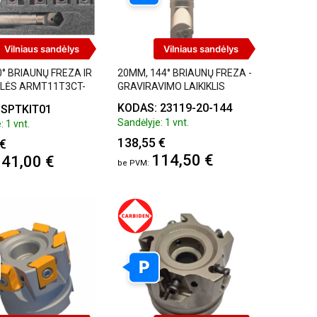
Vilniaus sandėlys
Vilniaus sandėlys
° BRIAUNŲ FREZA IR
20MM, 144° BRIAUNŲ FREZA -
LĖS ARMT11T3CT-
GRAVIRAVIMO LAIKIKLIS
NKINUKAS
KODAS: 23119-20-144
 SPTKIT01
Sandėlyje: 1 vnt.
: 1 vnt.
138,55 €
 €
114,50 €
41,00 €
P