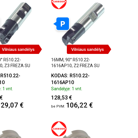
P
Vilniaus sandėlys
Vilniaus sandėlys
° R510.22-
16MM, 90° R510.22-
0, Z3 FREZA SU
1616AP10, Z2 FREZA SU
LĖMIS, APKT1003
PLOKŠTELĖMIS, APKT1003
R510.22-
KODAS: R510.22-
10
1616AP10
: 1 vnt.
Sandėlyje: 1 vnt.
 €
128,53 €
29,07 €
106,22 €