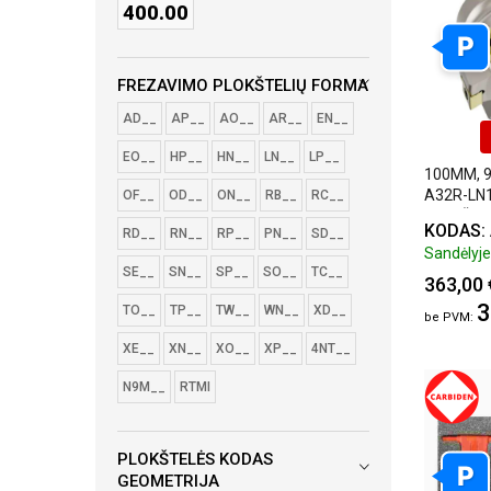
400.00
P
FREZAVIMO PLOKŠTELIŲ FORMA
AD__
AP__
AO__
AR__
EN__
EO__
HP__
HN__
LN__
LP__
100MM, 9
A32R-LN1
OF__
OD__
ON__
RB__
RC__
PLOKŠTE
KODAS:
RD__
RN__
RP__
PN__
SD__
Sandėlyje:
SE__
SN__
SP__
SO__
TC__
363,00 
3
TO__
TP__
TW__
WN__
XD__
XE__
XN__
XO__
XP__
4NT__
N9M__
RTMI
PLOKŠTELĖS KODAS
P
GEOMETRIJA