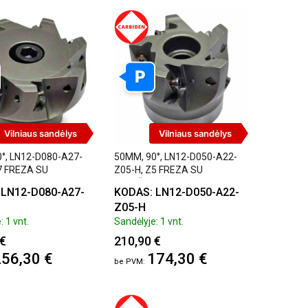
P
Vilniaus sandėlys
Vilniaus sandėlys
°, LN12-D080-A27-
50MM, 90°, LN12-D050-A22-
7 FREZA SU
Z05-H, Z5 FREZA SU
LĖMIS, CARBIDEN
PLOKŠTELĖMIS, CARBIDEN
 LN12-D080-A27-
KODAS: LN12-D050-A22-
Z05-H
: 1 vnt.
Sandėlyje: 1 vnt.
 €
210,90 €
56,30 €
174,30 €