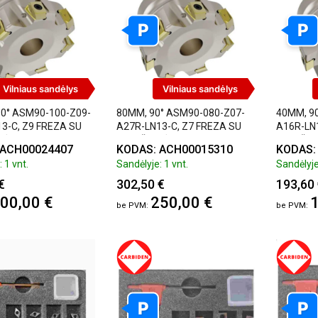
P
P
Vilniaus sandėlys
Vilniaus sandėlys
0° ASM90-100-Z09-
80MM, 90° ASM90-080-Z07-
40MM, 9
3-C, Z9 FREZA SU
A27R-LN13-C, Z7 FREZA SU
A16R-LN1
LĖMIS
PLOKŠTELĖMIS
PLOKŠTE
 ACH00024407
KODAS: ACH00015310
KODAS:
 1 vnt.
Sandėlyje: 1 vnt.
Sandėlyje
€
302,50 €
193,60
00,00 €
250,00 €
1
P
P