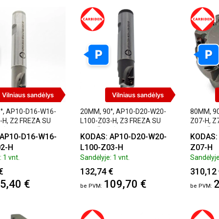
P
P
Vilniaus sandėlys
Vilniaus sandėlys
°, AP10-D16-W16-
20MM, 90°, AP10-D20-W20-
80MM, 90
-H, Z2 FREZA SU
L100-Z03-H, Z3 FREZA SU
Z07-H, Z
LĖMIS, CARBIDEN
PLOKŠTELĖMIS, CARBIDEN
PLOKŠTE
 AP10-D16-W16-
KODAS: AP10-D20-W20-
KODAS:
02-H
L100-Z03-H
Z07-H
 1 vnt.
Sandėlyje: 1 vnt.
Sandėlyje
€
132,74 €
310,12
5,40 €
109,70 €
2