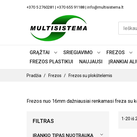
PEREITI
+370 5 2760281 | +370 655 91188 | info@multisistema.lt
PRIE
TURINIO
GRĄŽTAI
SRIEGIAVIMO
FREZOS
FREZOS PLASTIKUI
NAUJAUSI
ĮRANKIAI A
Pradžia
Frezos
Frezos su plokštelėmis
Frezos nuo 16mm dažniausiai renkamasi freza su kei
1
-
20
iš
FILTRAS
ĮRANKIO TIPAS NUOTRAUKA