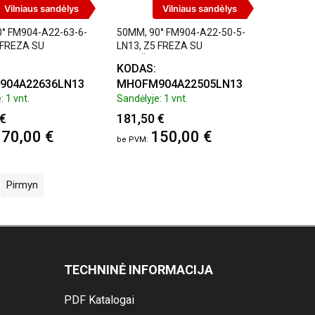
Vilniaus sandėlys
Vilniaus sandėlys
° FM904-A22-63-6-
50MM, 90° FM904-A22-50-5-
 FREZA SU
LN13, Z5 FREZA SU
LĖMIS
PLOKŠTELĖMIS
KODAS:
904A22636LN13
MHOFM904A22505LN13
: 1 vnt.
Sandėlyje: 1 vnt.
 €
181,50 €
70,00 €
150,00 €
Pirmyn
TECHNINĖ INFORMACIJA
PDF Katalogai