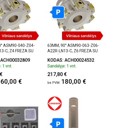
P
Vilniaus sandėlys
Vilniaus sandėlys
0° ASM90-040-Z04-
63MM, 90° ASM90-063-Z06-
3-C, Z4 FREZA SU
A22R-LN13-C, Z6 FREZA SU
LĖMIS
PLOKŠTELĖMIS
 ACH00032809
KODAS: ACH00024532
: 1 vnt.
Sandėlyje: 1 vnt.
 €
217,80 €
60,00 €
180,00 €
P