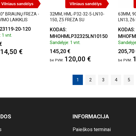
Vilniaus sandėlys
Vilniaus sandėlys
0° BRIAUNŲ FREZA -
32MM, HML-P32-32-5-LN10-
63MM, 90
IMO LAIKIKLIS
150, Z5 FREZA SU
LN13, Z6
PLOKŠTELĖMIS
PLOKŠTE
23119-20-120
KODAS:
KODAS:
 1 vnt.
MHOHMLP32325LN10150
MHOFM
Sandėlyje: 1 vnt.
Sandėlyje
€
14,50 €
145,20 €
205,70
120,00 €
1
1
2
3
4
5
ODOS
INFORMACIJA
s
Paieškos terminai