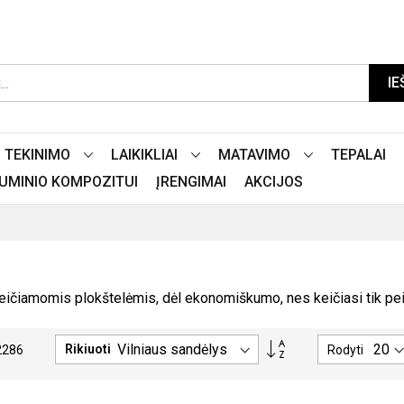
IE
TEKINIMO
LAIKIKLIAI
MATAVIMO
TEPALAI
LIUMINIO KOMPOZITUI
ĮRENGIMAI
AKCIJOS
čiamomis plokštelėmis, dėl ekonomiškumo, nes keičiasi tik peili
PASIRINKITE
Rikiuoti
Rodyti
2286
MAŽĖJIMO
TVARKĄ