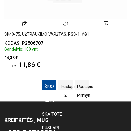
SK40-75, UŽTRAUKIMO VARŽTAS, PSS-1, YG1
KODAS: P2506707
Sandėlyje: 100 vnt.
14,35 €
11,86 €
ŠIUO
Puslapis
Puslapis
1
2
Pirmyn
METU
SKAITOTE
KREIPKITĖS Į MUS
PUSLAPĮ