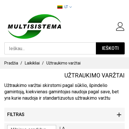
PEREITI
LT
PRIE
TURINIO
IEŠKOTI
Pradžia
Laikikliai
Užtraukimo varžtai
UŽTRAUKIMO VARŽTAI
Užtraukimo varžtai skirstomi pagal sūklio, špindelio
gamintoją, kiekvienas gamintojas naudoja pagal save, bet
yra kurie naudoja ir standartizuotus užtraukimo varžtu
FILTRAS
PASIRINKITE