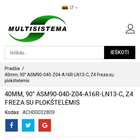
PEREITI
LT
PRIE
TURINIO
IEŠKOTI
Pradžia
40mm, 90° ASM90-040-Z04-A16R-LN13-C, Z4 Freza su
plokštelėmis
40MM, 90° ASM90-040-Z04-A16R-LN13-C, Z4
FREZA SU PLOKŠTELĖMIS
Kodas
ACH00032809