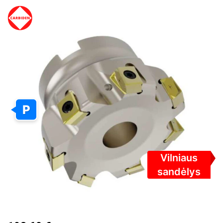
PEREITI
Į
PAVEIKSLĖLIŲ
GALERIJOS
PABAIGĄ
P
Vilniaus
sandėlys
PEREITI