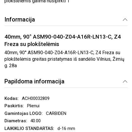
plokštelėmis galima nusipirkti 1
Informacija
40mm, 90° ASM90-040-Z04-A16R-LN13-C, Z4
Freza su plokštelėmis
40mm, 90° ASM90-040-Z04-A16R-LN13-C, Z4 Freza su
plokštelėmis greitas pristatymas iš sandėlio Vilnius, Žirnių
g. 28a
Papildoma informacija
ACH00032809
Plienui
CARBIDEN
40.00
d-16 mm