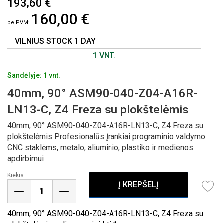
193,60 €
Į
160,00 €
PAVEIKSLĖLIŲ
GALERIJOS
PRADŽIĄ
VILNIUS STOCK 1 DAY
1 VNT.
Sandėlyje: 1 vnt.
40mm, 90° ASM90-040-Z04-A16R-
LN13-C, Z4 Freza su plokštelėmis
40mm, 90° ASM90-040-Z04-A16R-LN13-C, Z4 Freza su
plokštelėmis Profesionalūs Įrankiai programinio valdymo
CNC staklėms, metalo, aliuminio, plastiko ir medienos
apdirbimui
Kiekis:
Į KREPŠELĮ
40mm, 90° ASM90-040-Z04-A16R-LN13-C, Z4 Freza su