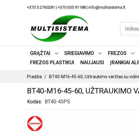
PEREITI
+370 5 2760281 | +370 655 91188 | info@multisistema.lt
PRIE
TURINIO
GRĄŽTAI
SRIEGIAVIMO
FREZOS
FREZOS PLASTIKUI
NAUJAUSI
ĮRANKIAI A
Pradžia
BT40-M16-45-60, Užtraukimo varžtas su vidin
BT40-M16-45-60, UŽTRAUKIMO V
Kodas
BT40-45PS
PEREITI
Į
PAVEIKSLĖLIŲ