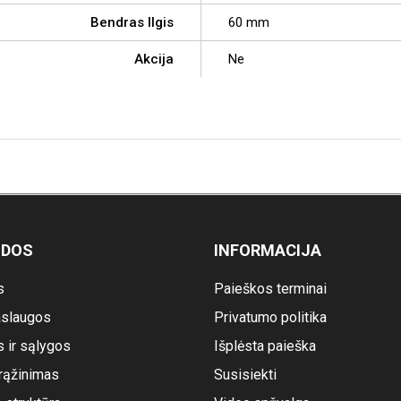
Bendras Ilgis
60 mm
Akcija
Ne
ODOS
INFORMACIJA
s
Paieškos terminai
slaugos
Privatumo politika
s ir sąlygos
Išplėsta paieška
rąžinimas
Susisiekti