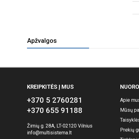
Apžvalgos
KREIPKITĖS Į MUS
NUOR
+370 5 2760281
Apie mu
+370 655 91188
Mūsų pa
Taisyklė
Žirnių g. 28A, LT-02120 Vilnius
Prekių g
info@multisistema.lt