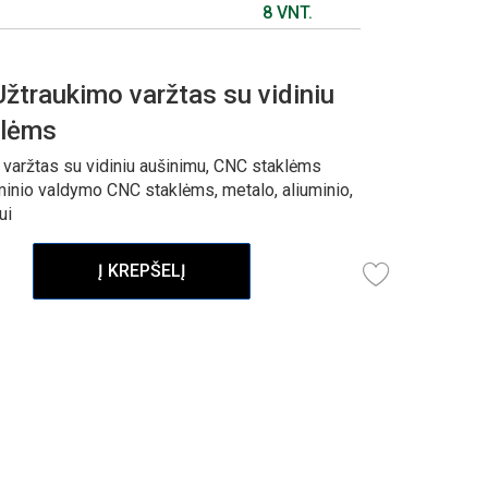
8 VNT.
traukimo varžtas su vidiniu
klėms
aržtas su vidiniu aušinimu, CNC staklėms
minio valdymo CNC staklėms, metalo, aliuminio,
ui
Į KREPŠELĮ