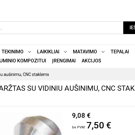
IE
TEKINIMO
LAIKIKLIAI
MATAVIMO
TEPALAI
LIUMINIO KOMPOZITUI
ĮRENGIMAI
AKCIJOS
iu aušinimu, CNC staklėms
ARŽTAS SU VIDINIU AUŠINIMU, CNC STA
9,08 €
7,50 €