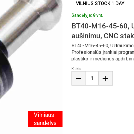
VILNIUS STOCK 1 DAY
Sandėlyje: 8 vnt.
BT40-M16-45-60, Už
aušinimu, CNC sta
BT40-M16-45-60, Užtraukimo v
Profesionalūs Įrankiai progra
plastiko ir medienos apdirbim
Kiekis:
Vilniaus
sandėlys