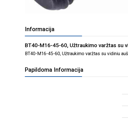
PEREITI
Į
Informacija
PAVEIKSLĖLIŲ
GALERIJOS
PRADŽIĄ
BT40-M16-45-60, Užtraukimo varžtas su vi
BT40-M16-45-60, Užtraukimo varžtas su vidiniu aušin
Papildoma Informacija