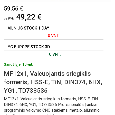
PEREITI
59,56 €
Į
49,22 €
PAVEIKSLĖLIŲ
GALERIJOS
PRADŽIĄ
VILNIUS STOCK 1 DAY
0 VNT.
YG EUROPE STOCK 3D
10 VNT.
Sandėlyje: 10 vnt.
MF12x1, Valcuojantis sriegiklis
formeris, HSS-E, TiN, DIN374, 6HX,
YG1, TD733536
MF12x1, Valcuojantis sriegiklis formeris, HSS-E, TiN,
DIN374, 6HX, YG1, TD733536 Profesionalūs Įrankiai
programinio valdymo CNC staklėms, metalo, aliuminio,