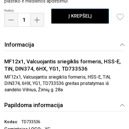
plastiko ir medienos apdirbimui
Kiekis:
Į KREPŠELĮ
Informacija
MF12x1, Valcuojantis sriegiklis formeris, HSS-E,
TiN, DIN374, 6HX, YG1, TD733536
MF12x1, Valcuojantis sriegiklis formeris, HSS-E, TiN,
DIN374, 6HX, YG1, TD733536 greitas pristatymas iš
sandėlio Vilnius, Žirnių g. 28a
Papildoma informacija
TD733536