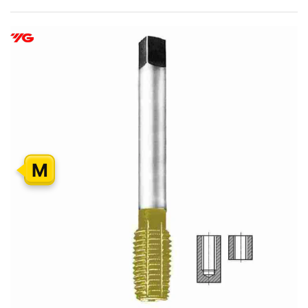
PEREITI
Į
PAVEIKSLĖLIŲ
GALERIJOS
PABAIGĄ
M