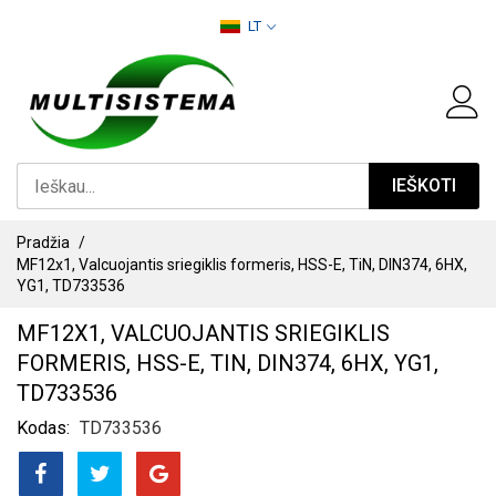
PEREITI
LT
PRIE
TURINIO
IEŠKOTI
Pradžia
MF12x1, Valcuojantis sriegiklis formeris, HSS-E, TiN, DIN374, 6HX,
YG1, TD733536
MF12X1, VALCUOJANTIS SRIEGIKLIS
FORMERIS, HSS-E, TIN, DIN374, 6HX, YG1,
TD733536
Kodas
TD733536