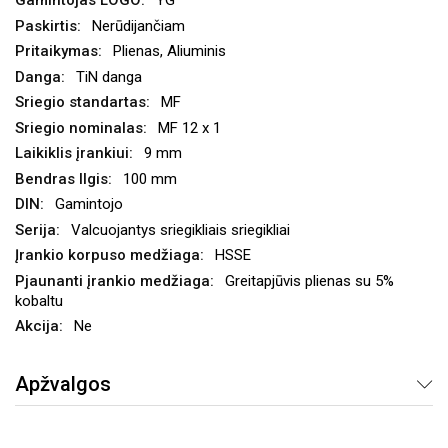
YG
Nerūdijančiam
Plienas, Aliuminis
TiN danga
MF
MF 12 x 1
9 mm
100 mm
Gamintojo
Valcuojantys sriegikliais sriegikliai
HSSE
Greitapjūvis plienas su 5%
kobaltu
Ne
Apžvalgos