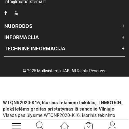
info@multisistema.lt
NUORODOS
INFORMACIJA
TECHNINĖ INFORMACIJA
© 2025 Multisistema UAB. All Rights Reserved
WTQNR2020-K16, Išorinis tekinimo laikiklis, TNMG1604,
plokštelėms greitas pristatymas iš sandelio Vilniuje
Visada pasiūlysime WTQNR2020-K16, Išorinis tekinimo
laikiklis, TNMG1604, plokštelėms geriausią kainą, pristatymo
ir atsiskaitymo sąlygas.