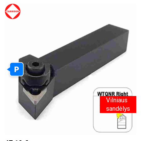
PEREITI
Į
PAVEIKSLĖLIŲ
GALERIJOS
PABAIGĄ
P
Vilniaus
sandėlys
PEREITI