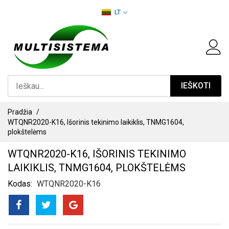
PEREITI
LT
PRIE
TURINIO
IEŠKOTI
Pradžia
WTQNR2020-K16, Išorinis tekinimo laikiklis, TNMG1604,
plokštelėms
WTQNR2020-K16, IŠORINIS TEKINIMO
LAIKIKLIS, TNMG1604, PLOKŠTELĖMS
Kodas
WTQNR2020-K16