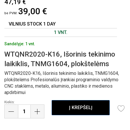
47,19 €
Į
39,00 €
PAVEIKSLĖLIŲ
GALERIJOS
PRADŽIĄ
VILNIUS STOCK 1 DAY
1 VNT.
Sandėlyje: 1 vnt.
WTQNR2020-K16, Išorinis tekinimo
laikiklis, TNMG1604, plokštelėms
WTQNR2020-K16, Išorinis tekinimo laikiklis, TNMG1604,
plokštelėms Profesionalūs Įrankiai programinio valdymo
CNC staklėms, metalo, aliuminio, plastiko ir medienos
apdirbimui
Kiekis:
Į KREPŠELĮ