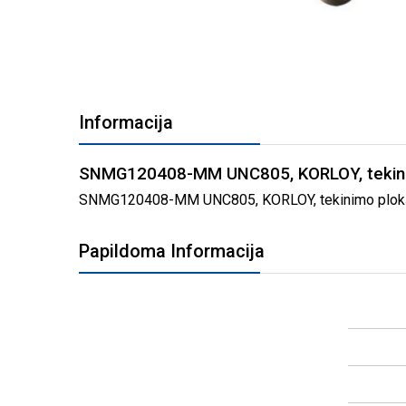
PEREITI
Į
Informacija
PAVEIKSLĖLIŲ
GALERIJOS
PRADŽIĄ
SNMG120408-MM UNC805, KORLOY, tekinimo
SNMG120408-MM UNC805, KORLOY, tekinimo plokštelė,
Papildoma Informacija