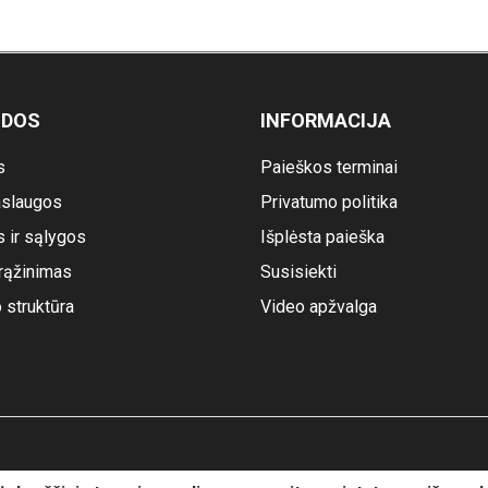
ODOS
INFORMACIJA
s
Paieškos terminai
slaugos
Privatumo politika
s ir sąlygos
Išplėsta paieška
rąžinimas
Susisiekti
o struktūra
Video apžvalga