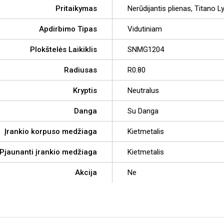
Pritaikymas
Nerūdijantis plienas, Titano Ly
Apdirbimo Tipas
Vidutiniam
Plokštelės Laikiklis
SNMG1204
Radiusas
R0.80
Kryptis
Neutralus
Danga
Su Danga
Įrankio korpuso medžiaga
Kietmetalis
Pjaunanti įrankio medžiaga
Kietmetalis
Akcija
Ne