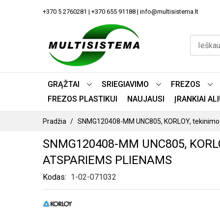
PEREITI
+370 5 2760281 | +370 655 91188 | info@multisistema.lt
PRIE
TURINIO
GRĄŽTAI
SRIEGIAVIMO
FREZOS
FREZOS PLASTIKUI
NAUJAUSI
ĮRANKIAI A
Pradžia
SNMG120408-MM UNC805, KORLOY, tekinimo plo
SNMG120408-MM UNC805, KORLO
ATSPARIEMS PLIENAMS
Kodas
1-02-071032
PEREITI
Į