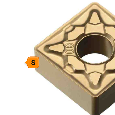
PAVEIKSLĖLIŲ
GALERIJOS
PABAIGĄ
S