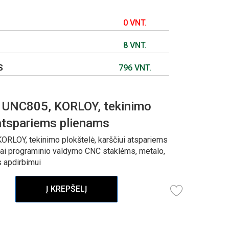
0 VNT.
8 VNT.
S
796 VNT.
NC805, KORLOY, tekinimo
 atspariems plienams
OY, tekinimo plokštelė, karščiui atspariems
iai programinio valdymo CNC staklėms, metalo,
s apdirbimui
Į KREPŠELĮ