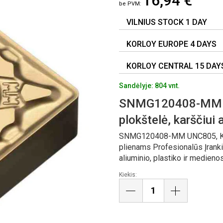
16,94 €
VILNIUS STOCK 1 DAY
KORLOY EUROPE 4 DAYS
KORLOY CENTRAL 15 DAY
Sandėlyje: 804 vnt.
SNMG120408-MM U
plokštelė, karščiui
SNMG120408-MM UNC805, KORL
plienams Profesionalūs Įrank
aliuminio, plastiko ir medieno
Kiekis: