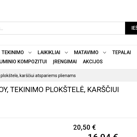
IE
TEKINIMO
LAIKIKLIAI
MATAVIMO
TEPALAI
LIUMINIO KOMPOZITUI
ĮRENGIMAI
AKCIJOS
kštelė, karščiui atspariems plienams
Y, TEKINIMO PLOKŠTELĖ, KARŠČIUI
20,50 €