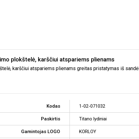
 plokštelė, karščiui atspariems plienams
 karščiui atspariems plienams greitas pristatymas iš sandėlio 
Kodas
1-02-071032
Paskirtis
Titano lydiniai
Gamintojas LOGO
KORLOY