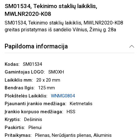
SM01534, Tekinimo staklių laikiklis,
MWLNR2020-K08
SM01534, Tekinimo staklių laikiklis, MWLNR2020-K08
greitas pristatymas iš sandėlio Vilnius, Žirnių g. 28a
Papildoma informacija
SM01534
SMOXH
20 x 20 mm
125 mm
WNMG0804
Kietmetalis
HSS
Dešininis
Plienui
Plienas, Nerūdijantis plienas, Aliuminis