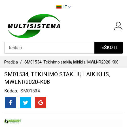
PEREITI
LT
PRIE
TURINIO
IEŠKOTI
Pradžia
SM01534, Tekinimo staklių laikiklis, MWLNR2020-K08
SM01534, TEKINIMO STAKLIŲ LAIKIKLIS,
MWLNR2020-K08
Kodas
SM01534
PEREITI