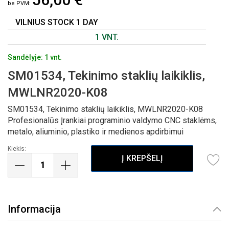
GALERIJOS
PRADŽIĄ
VILNIUS STOCK 1 DAY
1 VNT.
Sandėlyje: 1 vnt.
SM01534, Tekinimo staklių laikiklis,
MWLNR2020-K08
SM01534, Tekinimo staklių laikiklis, MWLNR2020-K08
Profesionalūs Įrankiai programinio valdymo CNC staklėms,
metalo, aliuminio, plastiko ir medienos apdirbimui
Kiekis:
Į KREPŠELĮ
Informacija