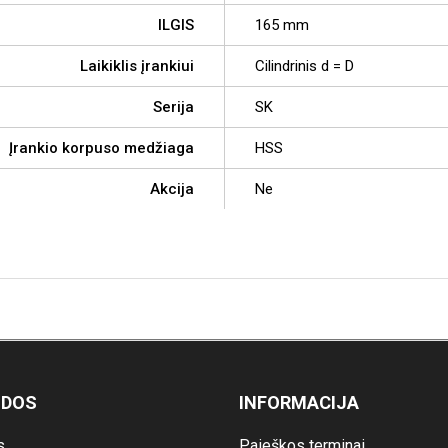
ILGIS
165 mm
Laikiklis įrankiui
Cilindrinis d = D
Serija
SK
Įrankio korpuso medžiaga
HSS
Akcija
Ne
ODOS
INFORMACIJA
s
Paieškos terminai