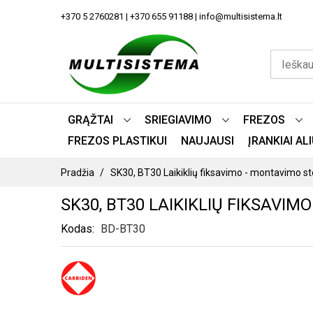
PEREITI
+370 5 2760281 | +370 655 91188 | info@multisistema.lt
PRIE
TURINIO
GRĄŽTAI
SRIEGIAVIMO
FREZOS
FREZOS PLASTIKUI
NAUJAUSI
ĮRANKIAI A
Pradžia
SK30, BT30 Laikiklių fiksavimo - montavimo 
SK30, BT30 LAIKIKLIŲ FIKSAVIM
Kodas
BD-BT30
PEREITI
Į
PAVEIKSLĖLIŲ