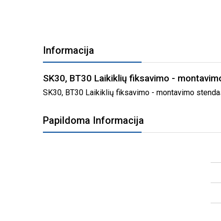
PEREITI
Į
Informacija
PAVEIKSLĖLIŲ
GALERIJOS
PRADŽIĄ
SK30, BT30 Laikiklių fiksavimo - montavi
SK30, BT30 Laikiklių fiksavimo - montavimo stendas,
Papildoma Informacija