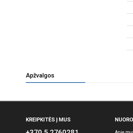
Apžvalgos
KREIPKITĖS Į MUS
NUOR
+370 5 2760281
Apie mu