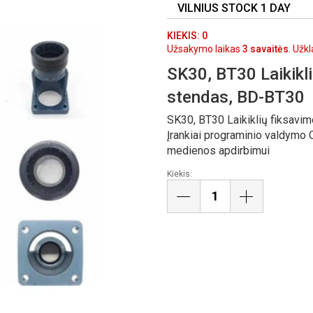
VILNIUS STOCK 1 DAY
KIEKIS: 0
Užsakymo laikas
3 savaitės
. Užk
SK30, BT30 Laikikl
stendas, BD-BT30
SK30, BT30 Laikiklių fiksavi
Įrankiai programinio valdymo C
medienos apdirbimui
Kiekis: