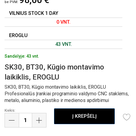
GALERIJOS
PRADŽIĄ
VILNIUS STOCK 1 DAY
0 VNT.
EROGLU
43 VNT.
Sandėlyje: 43 vnt.
SK30, BT30, Kūgio montavimo
laikiklis, EROGLU
SK30, BT30, Kūgio montavimo laikiklis, EROGLU
Profesionalūs Įrankiai programinio valdymo CNC staklėms,
metalo, aliuminio, plastiko ir medienos apdirbimui
Kiekis:
Į KREPŠELĮ