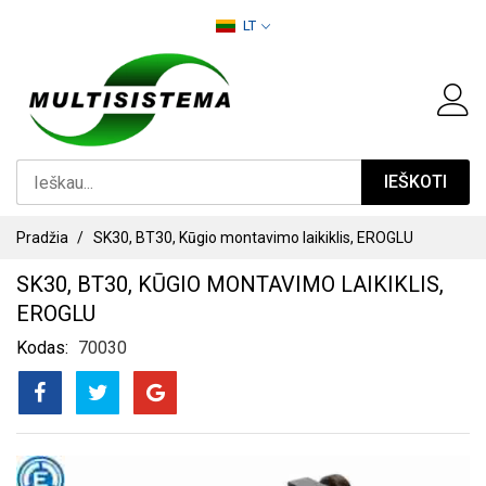
PEREITI
LT
PRIE
TURINIO
IEŠKOTI
Pradžia
SK30, BT30, Kūgio montavimo laikiklis, EROGLU
SK30, BT30, KŪGIO MONTAVIMO LAIKIKLIS,
EROGLU
Kodas
70030
PEREITI