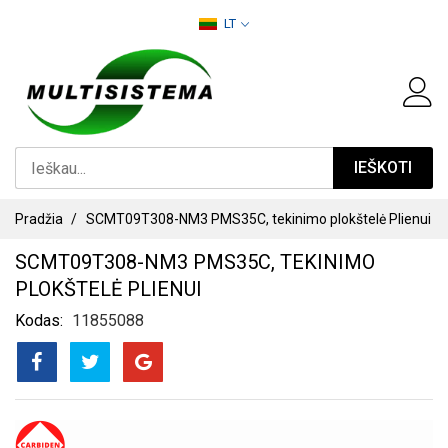
PEREITI
LT
PRIE
TURINIO
IEŠKOTI
Pradžia
SCMT09T308-NM3 PMS35C, tekinimo plokštelė Plienui
SCMT09T308-NM3 PMS35C, TEKINIMO
PLOKŠTELĖ PLIENUI
Kodas
11855088
PEREITI