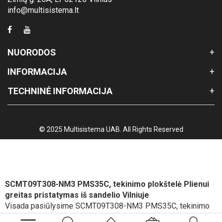
info@multisistema.lt
NUORODOS
INFORMACIJA
TECHNINĖ INFORMACIJA
© 2025 Multisistema UAB. All Rights Reserved
SCMT09T308-NM3 PMS35C, tekinimo plokštelė Plienui
greitas pristatymas iš sandelio Vilniuje
Visada pasiūlysime SCMT09T308-NM3 PMS35C, tekinimo
plokštelė Plienui geriausią kainą, pristatymo ir atsiskaitymo