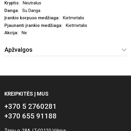
Neutralus
Su Danga
Kietmetalis
Kietmetalis
Ne
Apžvalgos
KREIPKITĖS Į MUS
+370 5 2760281
+370 655 91188
Žirnių g. 28A, LT-02120 Vilnius