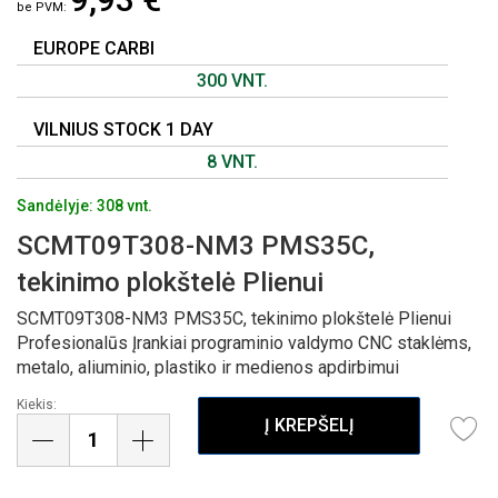
GALERIJOS
PRADŽIĄ
EUROPE CARBI
300 VNT.
VILNIUS STOCK 1 DAY
8 VNT.
Sandėlyje: 308 vnt.
SCMT09T308-NM3 PMS35C,
tekinimo plokštelė Plienui
SCMT09T308-NM3 PMS35C, tekinimo plokštelė Plienui
Profesionalūs Įrankiai programinio valdymo CNC staklėms,
metalo, aliuminio, plastiko ir medienos apdirbimui
Kiekis:
Į KREPŠELĮ