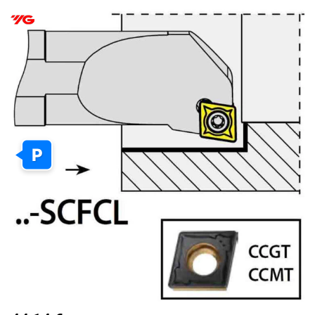
PEREITI
Į
PAVEIKSLĖLIŲ
GALERIJOS
PABAIGĄ
P
PEREITI