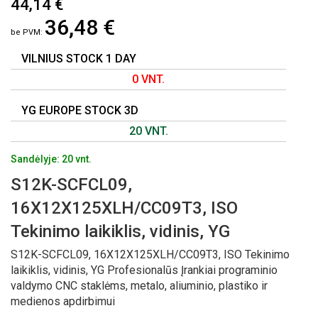
44,14 €
Į
36,48 €
PAVEIKSLĖLIŲ
GALERIJOS
PRADŽIĄ
VILNIUS STOCK 1 DAY
0 VNT.
YG EUROPE STOCK 3D
20 VNT.
Sandėlyje: 20 vnt.
S12K-SCFCL09,
16X12X125XLH/CC09T3, ISO
Tekinimo laikiklis, vidinis, YG
S12K-SCFCL09, 16X12X125XLH/CC09T3, ISO Tekinimo
laikiklis, vidinis, YG Profesionalūs Įrankiai programinio
valdymo CNC staklėms, metalo, aliuminio, plastiko ir
medienos apdirbimui