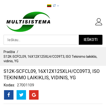
PEREITI
LT
PRIE
TURINIO
IEŠKOTI
Pradžia
S12K-SCFCL09, 16X12X125XLH/CC09T3, ISO Tekinimo laikiklis,
vidinis, YG
S12K-SCFCL09, 16X12X125XLH/CC09T3, ISO
TEKINIMO LAIKIKLIS, VIDINIS, YG
Kodas
27001109