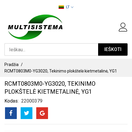
PEREITI
LT
PRIE
TURINIO
IEŠKOTI
Pradžia
RCMT0803M0-YG3020, Tekinimo plokštelė kietmetalinė, YG1
RCMT0803M0-YG3020, TEKINIMO
PLOKŠTELĖ KIETMETALINĖ, YG1
Kodas
22000379