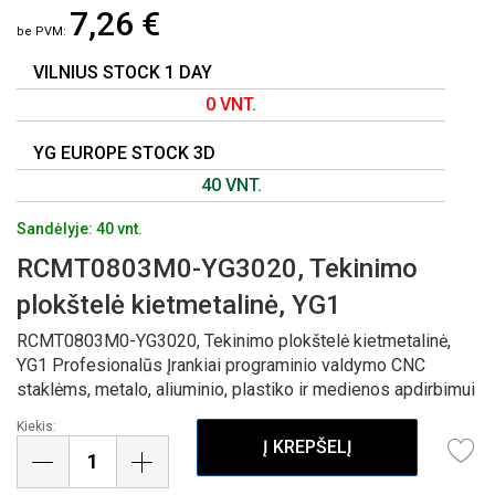
7,26 €
PAVEIKSLĖLIŲ
GALERIJOS
PRADŽIĄ
VILNIUS STOCK 1 DAY
0 VNT.
YG EUROPE STOCK 3D
40 VNT.
Sandėlyje: 40 vnt.
RCMT0803M0-YG3020, Tekinimo
plokštelė kietmetalinė, YG1
RCMT0803M0-YG3020, Tekinimo plokštelė kietmetalinė,
YG1 Profesionalūs Įrankiai programinio valdymo CNC
staklėms, metalo, aliuminio, plastiko ir medienos apdirbimui
Kiekis:
Į KREPŠELĮ