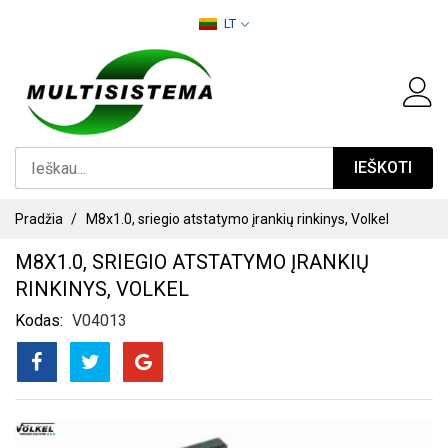
PEREITI
LT
PRIE
TURINIO
IEŠKOTI
Pradžia
M8x1.0, sriegio atstatymo įrankių rinkinys, Volkel
M8X1.0, SRIEGIO ATSTATYMO ĮRANKIŲ
RINKINYS, VOLKEL
Kodas
V04013
PEREITI