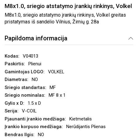
M8x1.0, sriegio atstatymo įrankių rinkinys, Volkel
M8x1.0, sriegio atstatymo įrankių rinkinys, Volkel greitas
pristatymas iš sandėlio Vilnius, Žirnių g. 28a
Papildoma informacija
V04013
Plienui
VOLKEL
NO
MF
MF 8 x 1
1.5 x D
V-COIL
Kietmetalis
Nerūdijantis Plienas
NO