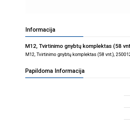
PEREITI
Į
Informacija
PAVEIKSLĖLIŲ
GALERIJOS
PRADŽIĄ
M12, Tvirtinimo gnybtų komplektas (58 v
M12, Tvirtinimo gnybtų komplektas (58 vnt.), 25001
Papildoma Informacija