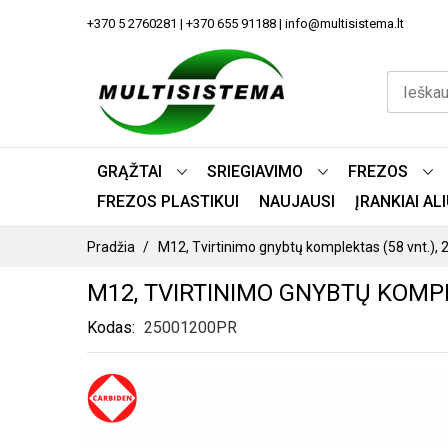
PEREITI
+370 5 2760281 | +370 655 91188 | info@multisistema.lt
PRIE
TURINIO
GRĄŽTAI
SRIEGIAVIMO
FREZOS
FREZOS PLASTIKUI
NAUJAUSI
ĮRANKIAI A
Pradžia
M12, Tvirtinimo gnybtų komplektas (58 vnt.
M12, TVIRTINIMO GNYBTŲ KOMPL
Kodas
25001200PR
PEREITI
Į
PAVEIKSLĖLIŲ