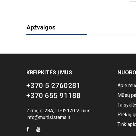
Apžvalgos
KREIPKITĖS Į MUS
NUOR
+370 5 2760281
Apie mu
+370 655 91188
Mūsų pa
Taisyklė
Žirnių g. 28A, LT-02120 Vilnius
Prekių g
info@multisistema.lt
Tinklapi