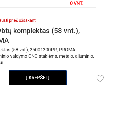
0 VNT.
lausti prieš užsakant.
btų komplektas (58 vnt.),
OMA
lektas (58 vnt.), 25001200PR, PROMA
minio valdymo CNC staklėms, metalo, aliuminio,
ui
Į KREPŠELĮ