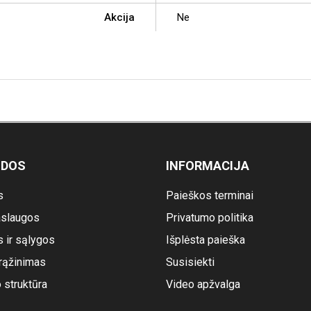
Akcija
Ne
ODOS
INFORMACIJA
s
Paieškos terminai
slaugos
Privatumo politika
s ir sąlygos
Išplėsta paieška
rąžinimas
Susisiekti
o struktūra
Video apžvalga