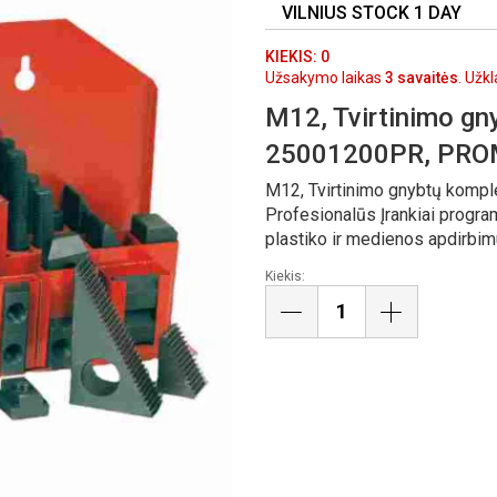
VILNIUS STOCK 1 DAY
KIEKIS: 0
Užsakymo laikas
3 savaitės
. Užk
M12, Tvirtinimo gny
25001200PR, PR
M12, Tvirtinimo gnybtų komp
Profesionalūs Įrankiai progra
plastiko ir medienos apdirbim
Kiekis: