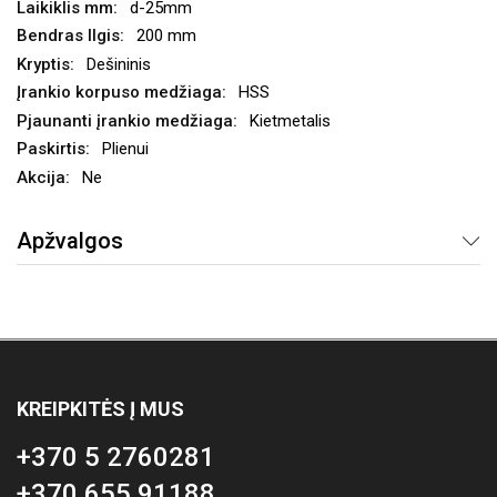
d-25mm
200 mm
Dešininis
HSS
Kietmetalis
Plienui
Ne
Apžvalgos
KREIPKITĖS Į MUS
+370 5 2760281
+370 655 91188