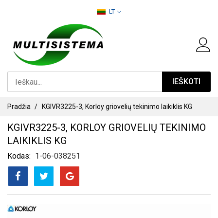
PEREITI
LT
PRIE
TURINIO
IEŠKOTI
Pradžia
KGIVR3225-3, Korloy griovelių tekinimo laikiklis KG
KGIVR3225-3, KORLOY GRIOVELIŲ TEKINIMO
LAIKIKLIS KG
Kodas
1-06-038251
PEREITI