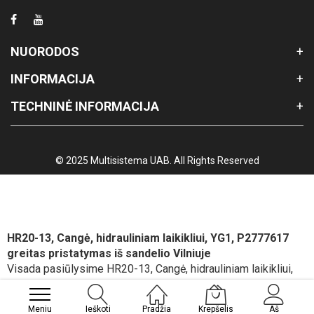
NUORODOS
INFORMACIJA
TECHNINĖ INFORMACIJA
© 2025 Multisistema UAB. All Rights Reserved
HR20-13, Cangė, hidrauliniam laikikliui, YG1, P2777617
greitas pristatymas iš sandelio Vilniuje
Visada pasiūlysime HR20-13, Cangė, hidrauliniam laikikliui,
YG1, P2777617 geriausią kainą, pristatymo ir atsiskaitymo
sąlygas.
Meniu
Ieškoti
Pradžia
Krepšelis
Aš