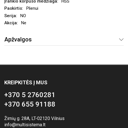
HSS
Plienui
NO
Ne
Apžvalgos
KREIPKITĖS Į MUS
+370 5 2760281
+370 655 91188
Žirnių g. 28A, LT-02120 Vilnius
info@multisistema.lt