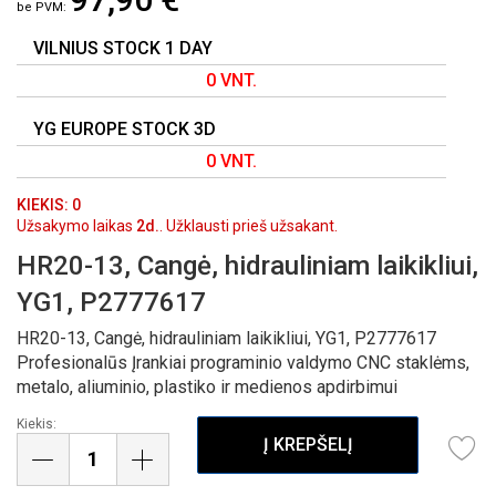
GALERIJOS
PRADŽIĄ
VILNIUS STOCK 1 DAY
0 VNT.
YG EUROPE STOCK 3D
0 VNT.
KIEKIS: 0
Užsakymo laikas
2d.
. Užklausti prieš užsakant.
HR20-13, Cangė, hidrauliniam laikikliui,
YG1, P2777617
HR20-13, Cangė, hidrauliniam laikikliui, YG1, P2777617
Profesionalūs Įrankiai programinio valdymo CNC staklėms,
metalo, aliuminio, plastiko ir medienos apdirbimui
Kiekis:
Į KREPŠELĮ