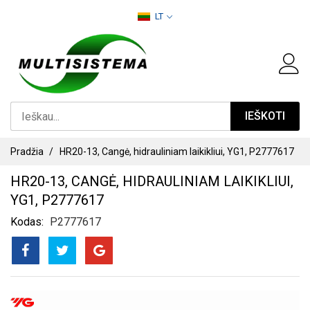
PEREITI
LT
PRIE
TURINIO
IEŠKOTI
Pradžia
HR20-13, Cangė, hidrauliniam laikikliui, YG1, P2777617
HR20-13, CANGĖ, HIDRAULINIAM LAIKIKLIUI,
YG1, P2777617
Kodas
P2777617
PEREITI