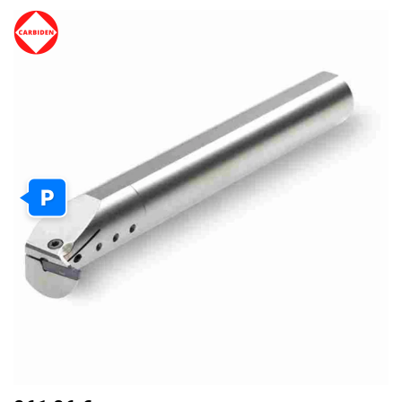
PEREITI
Į
PAVEIKSLĖLIŲ
GALERIJOS
PABAIGĄ
P
PEREITI