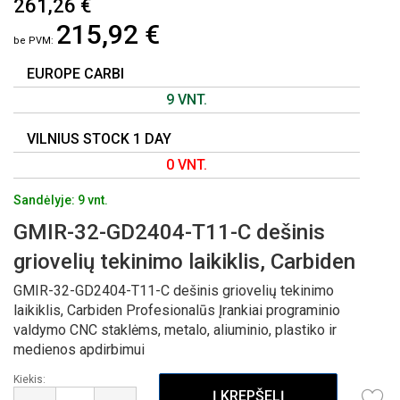
261,26 €
Į
215,92 €
PAVEIKSLĖLIŲ
GALERIJOS
PRADŽIĄ
EUROPE CARBI
9 VNT.
VILNIUS STOCK 1 DAY
0 VNT.
Sandėlyje: 9 vnt.
GMIR-32-GD2404-T11-C dešinis
griovelių tekinimo laikiklis, Carbiden
GMIR-32-GD2404-T11-C dešinis griovelių tekinimo
laikiklis, Carbiden Profesionalūs Įrankiai programinio
valdymo CNC staklėms, metalo, aliuminio, plastiko ir
medienos apdirbimui
Kiekis:
Į KREPŠELĮ