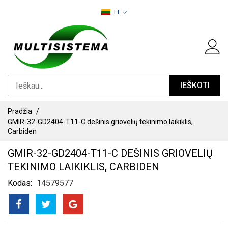
PEREITI
LT
PRIE
TURINIO
IEŠKOTI
Pradžia
GMIR-32-GD2404-T11-C dešinis griovelių tekinimo laikiklis,
Carbiden
GMIR-32-GD2404-T11-C DEŠINIS GRIOVELIŲ
TEKINIMO LAIKIKLIS, CARBIDEN
Kodas
14579577