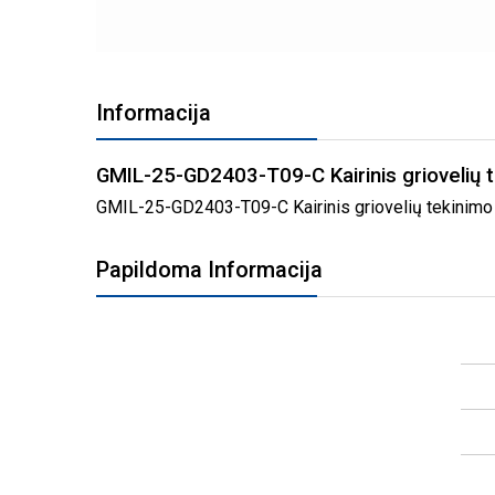
PEREITI
Į
Informacija
PAVEIKSLĖLIŲ
GALERIJOS
PRADŽIĄ
GMIL-25-GD2403-T09-C Kairinis griovelių te
GMIL-25-GD2403-T09-C Kairinis griovelių tekinimo lai
Papildoma Informacija