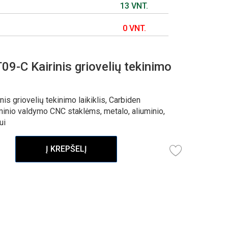
13 VNT.
0 VNT.
-C Kairinis griovelių tekinimo
 griovelių tekinimo laikiklis, Carbiden
minio valdymo CNC staklėms, metalo, aliuminio,
ui
Į KREPŠELĮ