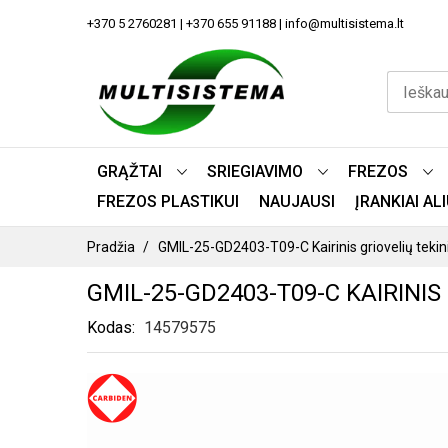
PEREITI
+370 5 2760281 | +370 655 91188 | info@multisistema.lt
PRIE
TURINIO
GRĄŽTAI
SRIEGIAVIMO
FREZOS
FREZOS PLASTIKUI
NAUJAUSI
ĮRANKIAI A
Pradžia
GMIL-25-GD2403-T09-C Kairinis griovelių tekini
GMIL-25-GD2403-T09-C KAIRINIS
Kodas
14579575
PEREITI
Į
PAVEIKSLĖLIŲ