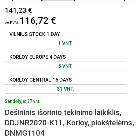
PEREITI
141,23 €
Į
116,72 €
PAVEIKSLĖLIŲ
GALERIJOS
PRADŽIĄ
VILNIUS STOCK 1 DAY
1 VNT.
KORLOY EUROPE 4 DAYS
5 VNT.
KORLOY CENTRAL 15 DAYS
31 VNT.
Sandėlyje: 37 vnt.
Dešininis išorinio tekinimo laikiklis,
DDJNR2020-K11, Korloy, plokštelėms,
DNMG1104