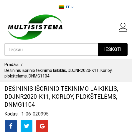
PEREITI
LT
PRIE
TURINIO
IEŠKOTI
Pradžia
Dešininis išorinio tekinimo laikiklis, DDJNR2020-K11, Korloy,
plokštelėms, DNMG1104
DEŠININIS IŠORINIO TEKINIMO LAIKIKLIS,
DDJNR2020-K11, KORLOY, PLOKŠTELĖMS,
DNMG1104
Kodas
1-06-020995