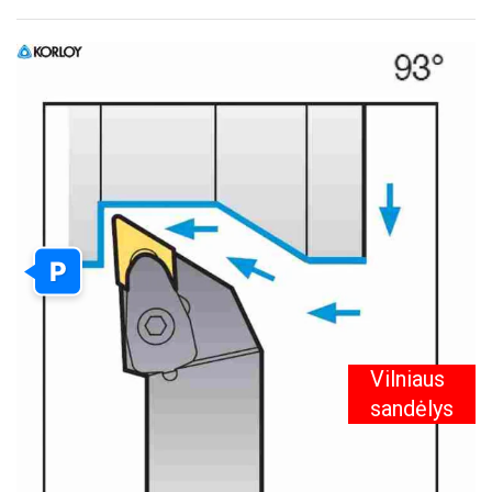
PEREITI
Į
PAVEIKSLĖLIŲ
GALERIJOS
PABAIGĄ
P
Vilniaus
sandėlys