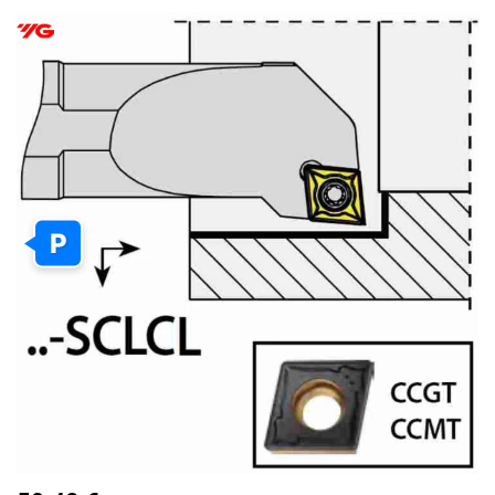
PEREITI
Į
PAVEIKSLĖLIŲ
GALERIJOS
PABAIGĄ
P
PEREITI