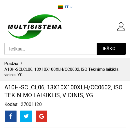
PEREITI
LT
PRIE
TURINIO
IEŠKOTI
Pradžia
A10H-SCLCL06, 13X10X100XLH/CC0602, ISO Tekinimo laikiklis,
vidinis, YG
A10H-SCLCL06, 13X10X100XLH/CC0602, ISO
TEKINIMO LAIKIKLIS, VIDINIS, YG
Kodas
27001120