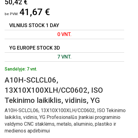
50,42 €
Į
41,67 €
PAVEIKSLĖLIŲ
GALERIJOS
PRADŽIĄ
VILNIUS STOCK 1 DAY
0 VNT.
YG EUROPE STOCK 3D
7 VNT.
Sandėlyje: 7 vnt.
A10H-SCLCL06,
13X10X100XLH/CC0602, ISO
Tekinimo laikiklis, vidinis, YG
A10H-SCLCL06, 13X10X100XLH/CC0602, ISO Tekinimo
laikiklis, vidinis, YG Profesionalūs Įrankiai programinio
valdymo CNC staklėms, metalo, aliuminio, plastiko ir
medienos apdirbimui