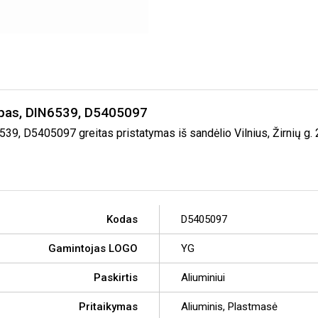
umpas, DIN6539, D5405097
39, D5405097 greitas pristatymas iš sandėlio Vilnius, Žirnių g.
Kodas
D5405097
Gamintojas LOGO
YG
Paskirtis
Aliuminiui
Pritaikymas
Aliuminis, Plastmasė