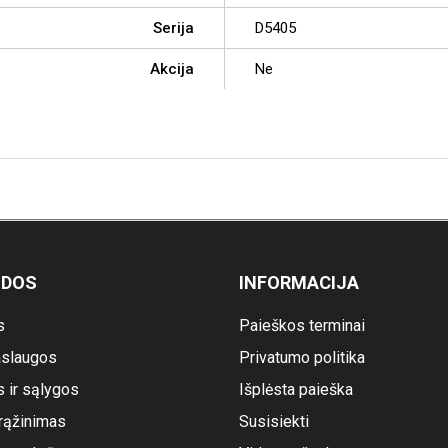
Serija
D5405
Akcija
Ne
ODOS
INFORMACIJA
s
Paieškos terminai
slaugos
Privatumo politika
s ir sąlygos
Išplėsta paieška
rąžinimas
Susisiekti