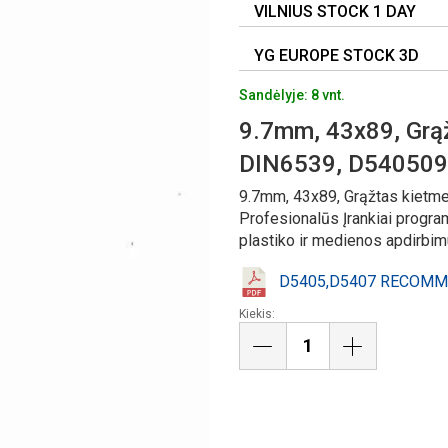
VILNIUS STOCK 1 DAY
YG EUROPE STOCK 3D
Sandėlyje: 8 vnt.
9.7mm, 43x89, Grąž
DIN6539, D54050
9.7mm, 43x89, Grąžtas kietme
Profesionalūs Įrankiai progra
plastiko ir medienos apdirbim
D5405,D5407 RECOMM
Kiekis: