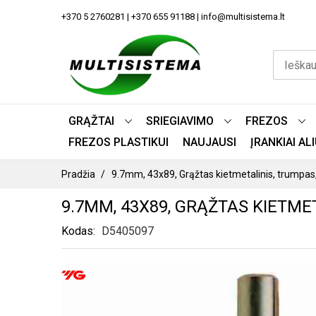
PEREITI
+370 5 2760281 | +370 655 91188 | info@multisistema.lt
PRIE
TURINIO
GRĄŽTAI
SRIEGIAVIMO
FREZOS
FREZOS PLASTIKUI
NAUJAUSI
ĮRANKIAI A
Pradžia
9.7mm, 43x89, Grąžtas kietmetalinis, trumpa
9.7MM, 43X89, GRĄŽTAS KIETMET
Kodas
D5405097
PEREITI
Į
PAVEIKSLĖLIŲ