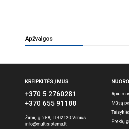
Apžvalgos
KREIPKITĖS Į MUS
NUOR
+370 5 2760281
Apie mu
+370 655 91188
Mūsų pa
Taisyklė
Žirnių g. 28A, LT-02120 Vilnius
Prekių g
info@multisistema.lt