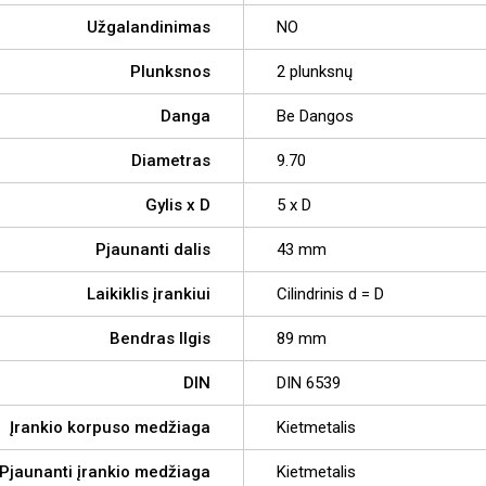
Užgalandinimas
NO
Plunksnos
2 plunksnų
Danga
Be Dangos
Diametras
9.70
Gylis x D
5 x D
Pjaunanti dalis
43 mm
Laikiklis įrankiui
Cilindrinis d = D
Bendras Ilgis
89 mm
DIN
DIN 6539
Įrankio korpuso medžiaga
Kietmetalis
Pjaunanti įrankio medžiaga
Kietmetalis