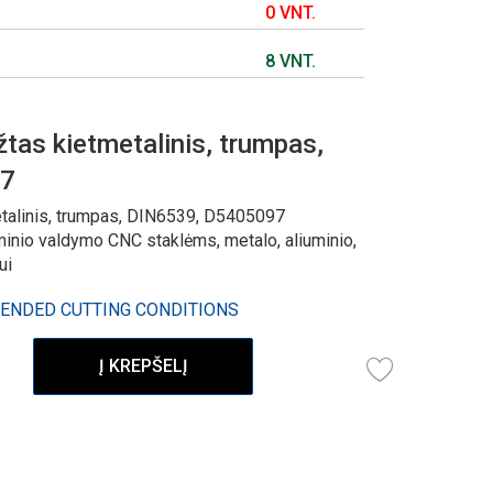
0 VNT.
8 VNT.
tas kietmetalinis, trumpas,
97
talinis, trumpas, DIN6539, D5405097
minio valdymo CNC staklėms, metalo, aliuminio,
ui
ENDED CUTTING CONDITIONS
Į KREPŠELĮ