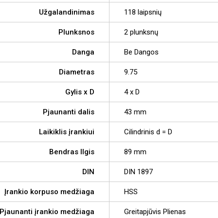
Užgalandinimas
118 laipsnių
Plunksnos
2 plunksnų
Danga
Be Dangos
Diametras
9.75
Gylis x D
4 x D
Pjaunanti dalis
43 mm
Laikiklis įrankiui
Cilindrinis d = D
Bendras Ilgis
89 mm
DIN
DIN 1897
Įrankio korpuso medžiaga
HSS
Pjaunanti įrankio medžiaga
Greitapjūvis Plienas