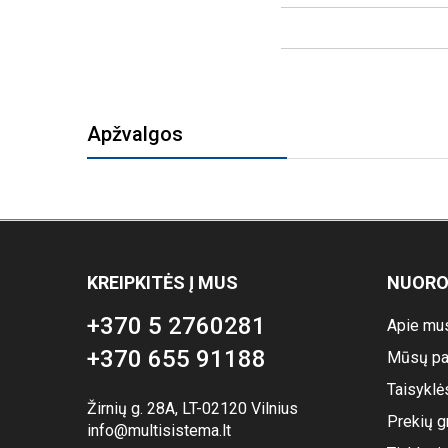
Apžvalgos
KREIPKITĖS Į MUS
NUOR
+370 5 2760281
Apie mu
+370 655 91188
Mūsų pa
Taisyklė
Žirnių g. 28A, LT-02120 Vilnius
Prekių g
info@multisistema.lt