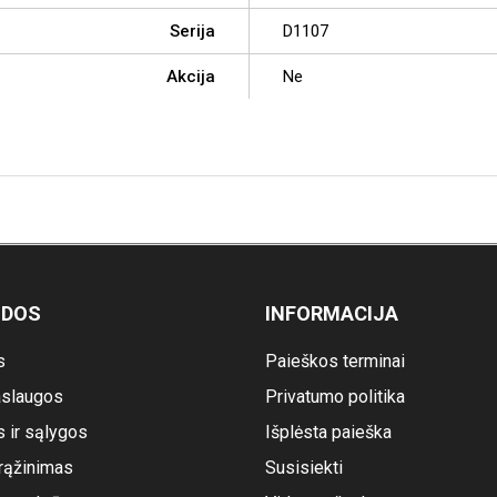
Serija
D1107
Akcija
Ne
ODOS
INFORMACIJA
s
Paieškos terminai
slaugos
Privatumo politika
s ir sąlygos
Išplėsta paieška
rąžinimas
Susisiekti