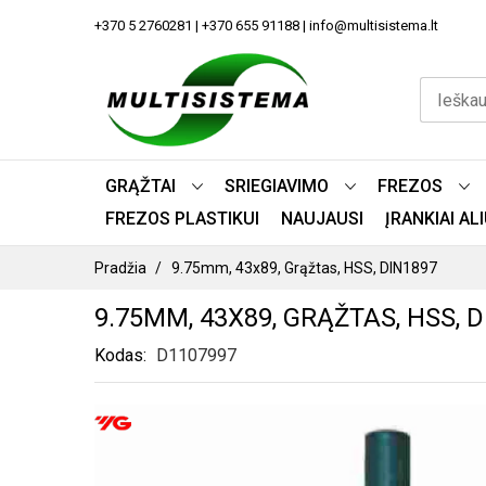
PEREITI
+370 5 2760281 | +370 655 91188 | info@multisistema.lt
PRIE
TURINIO
GRĄŽTAI
SRIEGIAVIMO
FREZOS
FREZOS PLASTIKUI
NAUJAUSI
ĮRANKIAI A
Pradžia
9.75mm, 43x89, Grąžtas, HSS, DIN1897
9.75MM, 43X89, GRĄŽTAS, HSS, 
Kodas
D1107997
PEREITI
Į
PAVEIKSLĖLIŲ