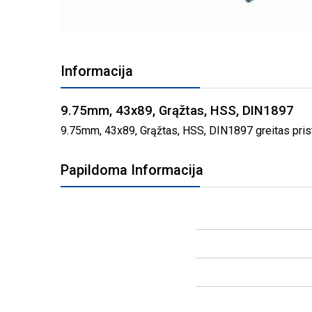
PEREITI
Į
Informacija
PAVEIKSLĖLIŲ
GALERIJOS
PRADŽIĄ
9.75mm, 43x89, Grąžtas, HSS, DIN1897
9.75mm, 43x89, Grąžtas, HSS, DIN1897 greitas prista
Papildoma Informacija