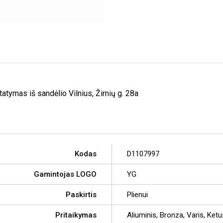
tymas iš sandėlio Vilnius, Žirnių g. 28a
Kodas
D1107997
Gamintojas LOGO
YG
Paskirtis
Plienui
Pritaikymas
Aliuminis, Bronza, Varis, Ket