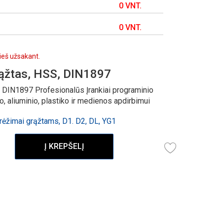
0 VNT.
0 VNT.
rieš užsakant.
ąžtas, HSS, DIN1897
 DIN1897 Profesionalūs Įrankiai programinio
 aliuminio, plastiko ir medienos apdirbimui
ėžimai grąžtams, D1. D2, DL, YG1
Į KREPŠELĮ