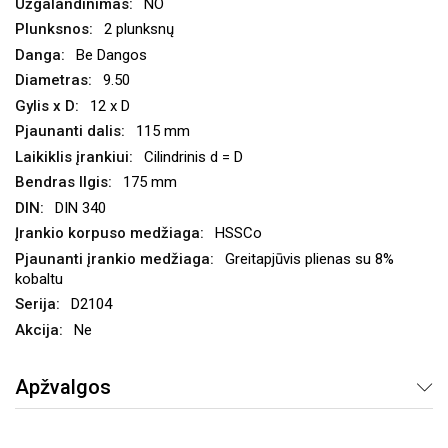
NO
2 plunksnų
Be Dangos
9.50
12 x D
115 mm
Cilindrinis d = D
175 mm
DIN 340
HSSCo
Greitapjūvis plienas su 8%
kobaltu
D2104
Ne
Apžvalgos