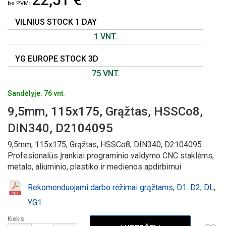
GALERIJOS
PRADŽIĄ
VILNIUS STOCK 1 DAY
1 VNT.
YG EUROPE STOCK 3D
75 VNT.
Sandėlyje: 76 vnt.
9,5mm, 115x175, Grąžtas, HSSCo8,
DIN340, D2104095
9,5mm, 115x175, Grąžtas, HSSCo8, DIN340, D2104095
Profesionalūs Įrankiai programinio valdymo CNC staklėms,
metalo, aliuminio, plastiko ir medienos apdirbimui
Rekomenduojami darbo rėžimai grąžtams, D1. D2, DL,
YG1
Kiekis: