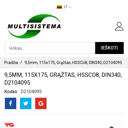
PEREITI
LT
PRIE
TURINIO
IEŠKOTI
Pradžia
9,5mm, 115x175, Grąžtas, HSSCo8, DIN340, D2104095
9,5MM, 115X175, GRĄŽTAS, HSSCO8, DIN340,
D2104095
Kodas
D2104095
PEREITI