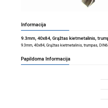
PEREITI
Į
Informacija
PAVEIKSLĖLIŲ
GALERIJOS
PRADŽIĄ
9.3mm, 40x84, Grąžtas kietmetalinis, tr
9.3mm, 40x84, Grąžtas kietmetalinis, trumpas, DIN65
Papildoma Informacija