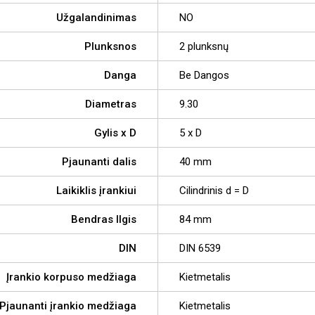
Užgalandinimas
NO
Plunksnos
2 plunksnų
Danga
Be Dangos
Diametras
9.30
Gylis x D
5 x D
Pjaunanti dalis
40 mm
Laikiklis įrankiui
Cilindrinis d = D
Bendras Ilgis
84 mm
DIN
DIN 6539
Įrankio korpuso medžiaga
Kietmetalis
Pjaunanti įrankio medžiaga
Kietmetalis