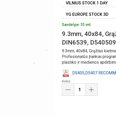
VILNIUS STOCK 1 DAY
YG EUROPE STOCK 3D
Sandėlyje: 33 vnt.
9.3mm, 40x84, Grąž
DIN6539, D54050
9.3mm, 40x84, Grąžtas kietme
Profesionalūs Įrankiai progra
plastiko ir medienos apdirbim
D5405,D5407 RECOMM
Kiekis: