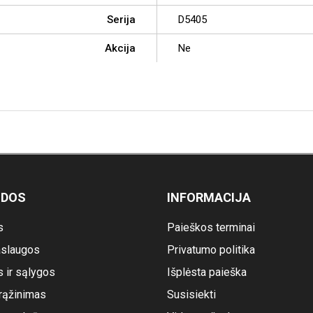
Serija
D5405
Akcija
Ne
ODOS
INFORMACIJA
s
Paieškos terminai
slaugos
Privatumo politika
s ir sąlygos
Išplėsta paieška
rąžinimas
Susisiekti