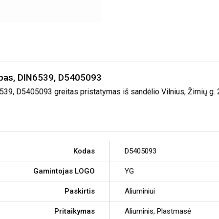
umpas, DIN6539, D5405093
39, D5405093 greitas pristatymas iš sandėlio Vilnius, Žirnių g.
Kodas
D5405093
Gamintojas LOGO
YG
Paskirtis
Aliuminiui
Pritaikymas
Aliuminis, Plastmasė