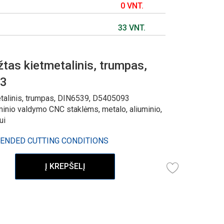
0 VNT.
33 VNT.
tas kietmetalinis, trumpas,
93
talinis, trumpas, DIN6539, D5405093
minio valdymo CNC staklėms, metalo, aliuminio,
ui
ENDED CUTTING CONDITIONS
Į KREPŠELĮ