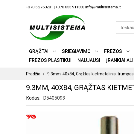
PEREITI
+370 5 2760281 | +370 655 91188 | info@multisistema.lt
PRIE
TURINIO
GRĄŽTAI
SRIEGIAVIMO
FREZOS
FREZOS PLASTIKUI
NAUJAUSI
ĮRANKIAI A
Pradžia
9.3mm, 40x84, Grąžtas kietmetalinis, trumpa
9.3MM, 40X84, GRĄŽTAS KIETMET
Kodas
D5405093
PEREITI
Į
PAVEIKSLĖLIŲ