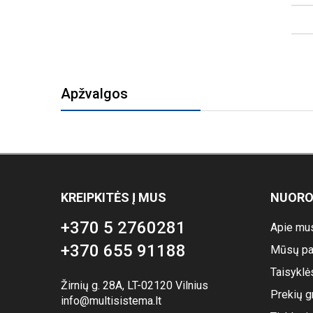
Apžvalgos
KREIPKITĖS Į MUS
NUOR
+370 5 2760281
Apie mu
+370 655 91188
Mūsų pa
Taisyklė
Žirnių g. 28A, LT-02120 Vilnius
Prekių g
info@multisistema.lt