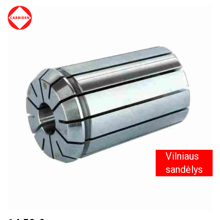
PEREITI
Į
PAVEIKSLĖLIŲ
GALERIJOS
PABAIGĄ
Vilniaus
sandėlys
PEREITI