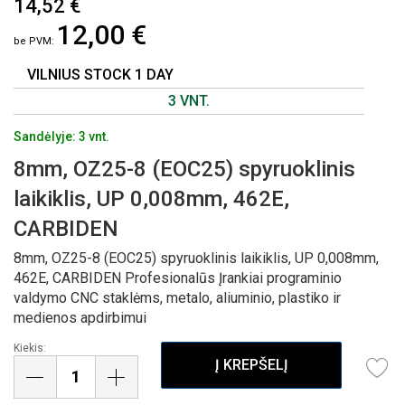
14,52 €
Į
12,00 €
PAVEIKSLĖLIŲ
GALERIJOS
PRADŽIĄ
VILNIUS STOCK 1 DAY
3 VNT.
Sandėlyje: 3 vnt.
8mm, OZ25-8 (EOC25) spyruoklinis
laikiklis, UP 0,008mm, 462E,
CARBIDEN
8mm, OZ25-8 (EOC25) spyruoklinis laikiklis, UP 0,008mm,
462E, CARBIDEN Profesionalūs Įrankiai programinio
valdymo CNC staklėms, metalo, aliuminio, plastiko ir
medienos apdirbimui
Kiekis:
Į KREPŠELĮ