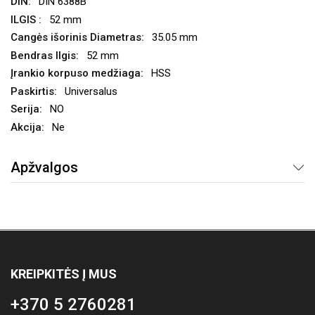
DIN 6388B
52 mm
35.05 mm
52 mm
HSS
Universalus
NO
Ne
Apžvalgos
KREIPKITĖS Į MUS
+370 5 2760281