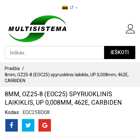
PEREITI
LT
PRIE
TURINIO
IEŠKOTI
Pradžia
8mm, OZ25-8 (EOC25) spyruoklinis laikiklis, UP 0,008mm, 462E,
CARBIDEN
8MM, OZ25-8 (EOC25) SPYRUOKLINIS
LAIKIKLIS, UP 0,008MM, 462E, CARBIDEN
Kodas
EOC25BD08