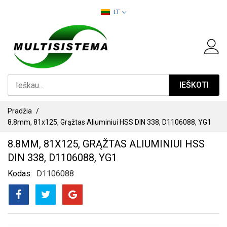
PEREITI
LT
PRIE
TURINIO
IEŠKOTI
Pradžia
8.8mm, 81x125, Grąžtas Aliuminiui HSS DIN 338, D1106088, YG1
8.8MM, 81X125, GRĄŽTAS ALIUMINIUI HSS
DIN 338, D1106088, YG1
Kodas
D1106088