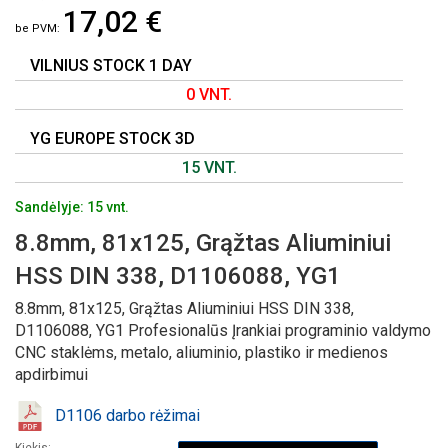
17,02 €
PAVEIKSLĖLIŲ
GALERIJOS
PRADŽIĄ
VILNIUS STOCK 1 DAY
0 VNT.
YG EUROPE STOCK 3D
15 VNT.
Sandėlyje: 15 vnt.
8.8mm, 81x125, Grąžtas Aliuminiui
HSS DIN 338, D1106088, YG1
8.8mm, 81x125, Grąžtas Aliuminiui HSS DIN 338,
D1106088, YG1 Profesionalūs Įrankiai programinio valdymo
CNC staklėms, metalo, aliuminio, plastiko ir medienos
apdirbimui
D1106 darbo rėžimai
Kiekis: