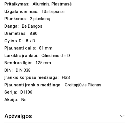
Aliuminis, Plastmasė
135 laipsniai
2 plunksnų
Be Dangos
8.80
8 x D
81 mm
Cilindrinis d = D
125 mm
DIN 338
HSS
Greitapjūvis Plienas
D1106
Ne
Apžvalgos