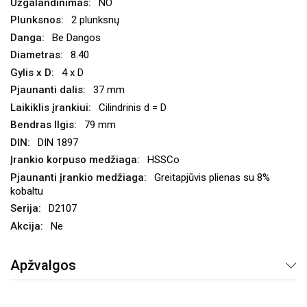
NO
2 plunksnų
Be Dangos
8.40
4 x D
37 mm
Cilindrinis d = D
79 mm
DIN 1897
HSSCo
Greitapjūvis plienas su 8%
kobaltu
D2107
Ne
Apžvalgos