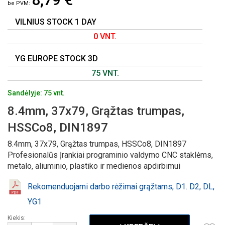
GALERIJOS
PRADŽIĄ
VILNIUS STOCK 1 DAY
0 VNT.
YG EUROPE STOCK 3D
75 VNT.
Sandėlyje: 75 vnt.
8.4mm, 37x79, Grąžtas trumpas,
HSSCo8, DIN1897
8.4mm, 37x79, Grąžtas trumpas, HSSCo8, DIN1897
Profesionalūs Įrankiai programinio valdymo CNC staklėms,
metalo, aliuminio, plastiko ir medienos apdirbimui
Rekomenduojami darbo rėžimai grąžtams, D1. D2, DL,
YG1
Kiekis: