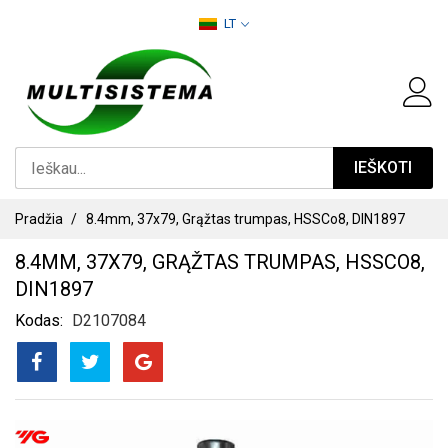
PEREITI
LT
PRIE
TURINIO
IEŠKOTI
Pradžia
8.4mm, 37x79, Grąžtas trumpas, HSSCo8, DIN1897
8.4MM, 37X79, GRĄŽTAS TRUMPAS, HSSCO8,
DIN1897
Kodas
D2107084
PEREITI