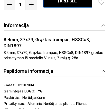
Į KREPŠELĮ
Informacija
8.4mm, 37x79, Grąžtas trumpas, HSSCo8,
DIN1897
8.4mm, 37x79, Grąžtas trumpas, HSSCo8, DIN1897 greitas
pristatymas iš sandėlio Vilnius, Žirnių g. 28a
Papildoma informacija
D2107084
YG
Nerūdijančiam
Aliuminis, Nerūdijantis plienas, Plienas