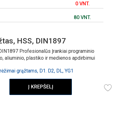
0 VNT.
80 VNT.
žtas, HSS, DIN1897
DIN1897 Profesionalūs Įrankiai programinio
 aliuminio, plastiko ir medienos apdirbimui
ėžimai grąžtams, D1. D2, DL, YG1
Į KREPŠELĮ