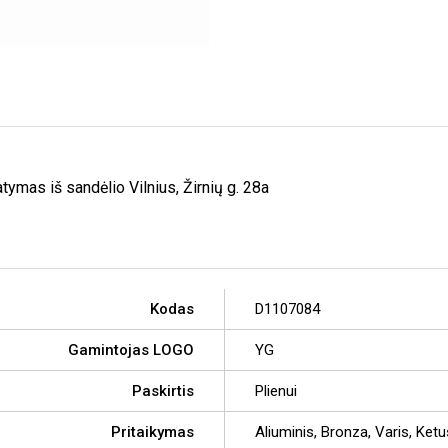
ymas iš sandėlio Vilnius, Žirnių g. 28a
Kodas
D1107084
Gamintojas LOGO
YG
Paskirtis
Plienui
Pritaikymas
Aliuminis, Bronza, Varis, Ket