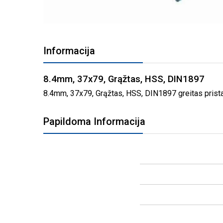
PEREITI
Į
Informacija
PAVEIKSLĖLIŲ
GALERIJOS
PRADŽIĄ
8.4mm, 37x79, Grąžtas, HSS, DIN1897
8.4mm, 37x79, Grąžtas, HSS, DIN1897 greitas pristat
Papildoma Informacija