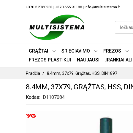
PEREITI
+370 5 2760281 | +370 655 91188 | info@multisistema.lt
PRIE
TURINIO
GRĄŽTAI
SRIEGIAVIMO
FREZOS
FREZOS PLASTIKUI
NAUJAUSI
ĮRANKIAI A
Pradžia
8.4mm, 37x79, Grąžtas, HSS, DIN1897
8.4MM, 37X79, GRĄŽTAS, HSS, DI
Kodas
D1107084
PEREITI
Į
PAVEIKSLĖLIŲ