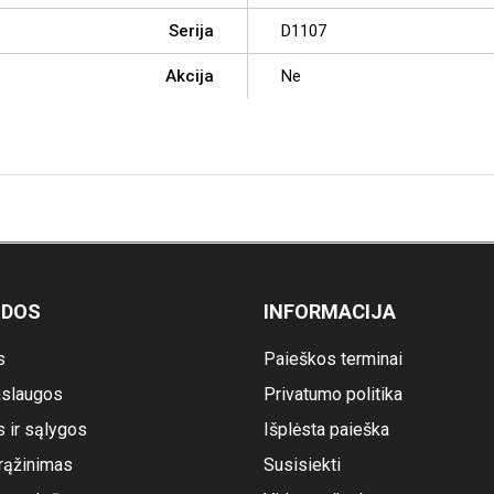
Serija
D1107
Akcija
Ne
ODOS
INFORMACIJA
s
Paieškos terminai
slaugos
Privatumo politika
s ir sąlygos
Išplėsta paieška
rąžinimas
Susisiekti