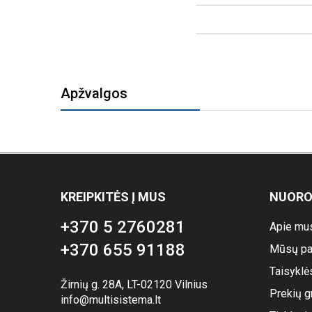
Apžvalgos
KREIPKITĖS Į MUS
NUOR
+370 5 2760281
Apie mu
+370 655 91188
Mūsų pa
Taisyklė
Žirnių g. 28A, LT-02120 Vilnius
Prekių g
info@multisistema.lt