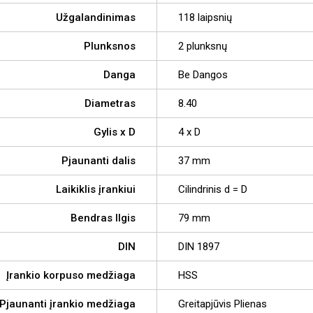
Užgalandinimas
118 laipsnių
Plunksnos
2 plunksnų
Danga
Be Dangos
Diametras
8.40
Gylis x D
4 x D
Pjaunanti dalis
37 mm
Laikiklis įrankiui
Cilindrinis d = D
Bendras Ilgis
79 mm
DIN
DIN 1897
Įrankio korpuso medžiaga
HSS
Pjaunanti įrankio medžiaga
Greitapjūvis Plienas