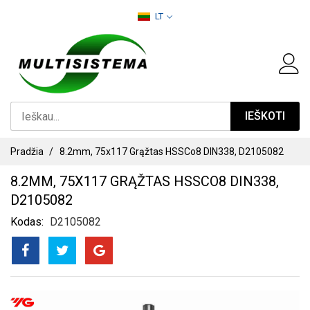
PEREITI
LT
PRIE
TURINIO
IEŠKOTI
Pradžia
8.2mm, 75x117 Grąžtas HSSCo8 DIN338, D2105082
8.2MM, 75X117 GRĄŽTAS HSSCO8 DIN338,
D2105082
Kodas
D2105082
PEREITI