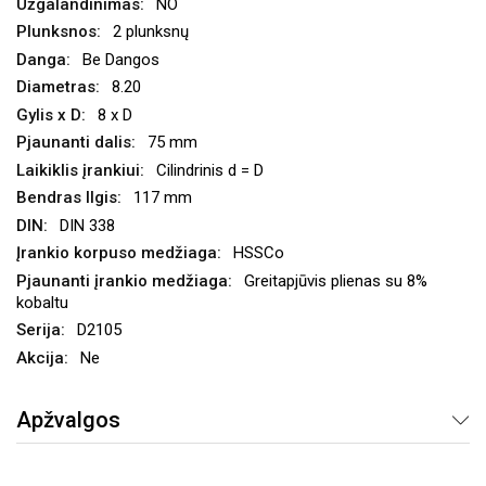
NO
2 plunksnų
Be Dangos
8.20
8 x D
75 mm
Cilindrinis d = D
117 mm
DIN 338
HSSCo
Greitapjūvis plienas su 8%
kobaltu
D2105
Ne
Apžvalgos