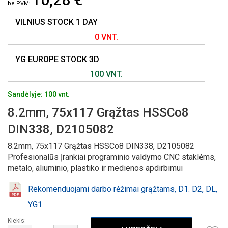
GALERIJOS
PRADŽIĄ
VILNIUS STOCK 1 DAY
0 VNT.
YG EUROPE STOCK 3D
100 VNT.
Sandėlyje: 100 vnt.
8.2mm, 75x117 Grąžtas HSSCo8
DIN338, D2105082
8.2mm, 75x117 Grąžtas HSSCo8 DIN338, D2105082
Profesionalūs Įrankiai programinio valdymo CNC staklėms,
metalo, aliuminio, plastiko ir medienos apdirbimui
Rekomenduojami darbo rėžimai grąžtams, D1. D2, DL,
YG1
Kiekis: