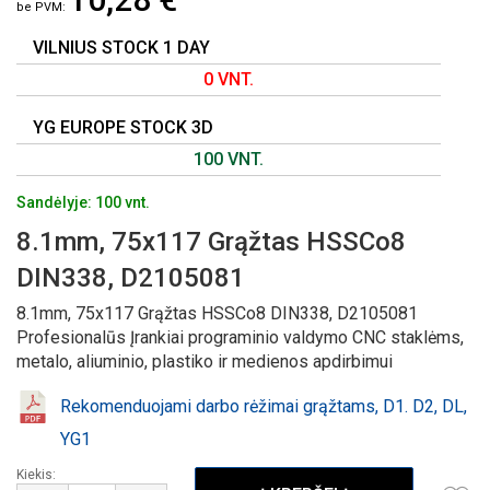
GALERIJOS
PRADŽIĄ
VILNIUS STOCK 1 DAY
0 VNT.
YG EUROPE STOCK 3D
100 VNT.
Sandėlyje: 100 vnt.
8.1mm, 75x117 Grąžtas HSSCo8
DIN338, D2105081
8.1mm, 75x117 Grąžtas HSSCo8 DIN338, D2105081
Profesionalūs Įrankiai programinio valdymo CNC staklėms,
metalo, aliuminio, plastiko ir medienos apdirbimui
Rekomenduojami darbo rėžimai grąžtams, D1. D2, DL,
YG1
Kiekis: