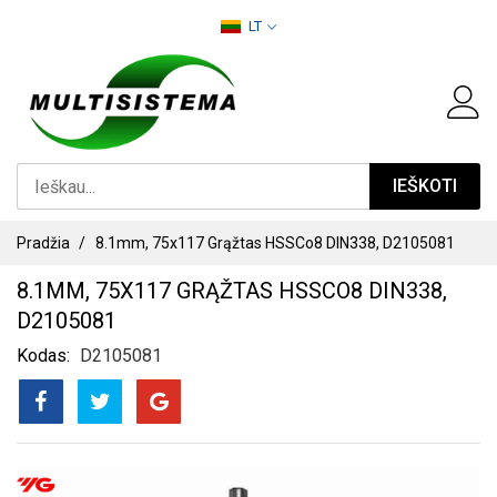
PEREITI
LT
PRIE
TURINIO
IEŠKOTI
Pradžia
8.1mm, 75x117 Grąžtas HSSCo8 DIN338, D2105081
8.1MM, 75X117 GRĄŽTAS HSSCO8 DIN338,
D2105081
Kodas
D2105081
PEREITI