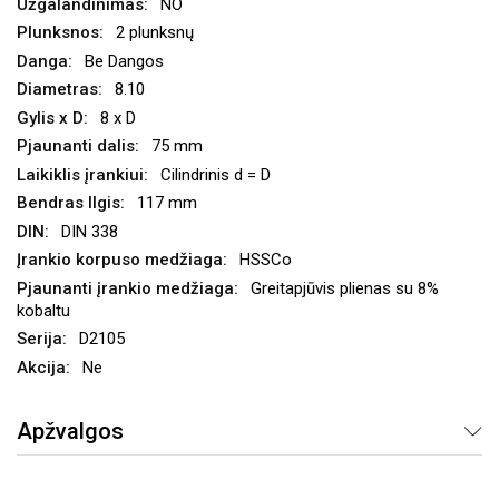
NO
2 plunksnų
Be Dangos
8.10
8 x D
75 mm
Cilindrinis d = D
117 mm
DIN 338
HSSCo
Greitapjūvis plienas su 8%
kobaltu
D2105
Ne
Apžvalgos