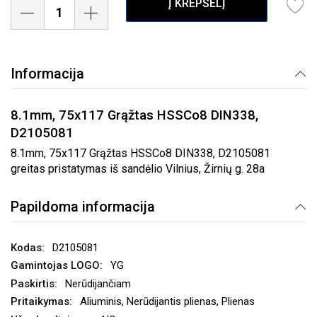
Į KREPŠELĮ
Informacija
8.1mm, 75x117 Grąžtas HSSCo8 DIN338,
D2105081
8.1mm, 75x117 Grąžtas HSSCo8 DIN338, D2105081
greitas pristatymas iš sandėlio Vilnius, Žirnių g. 28a
Papildoma informacija
D2105081
YG
Nerūdijančiam
Aliuminis, Nerūdijantis plienas, Plienas