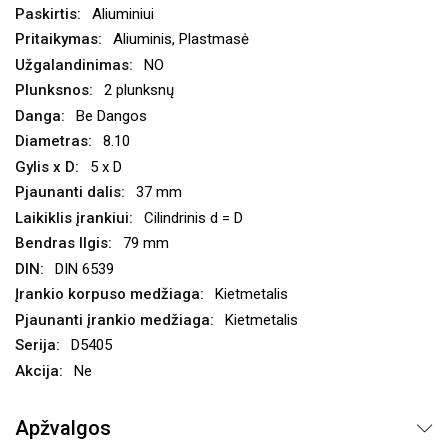
Aliuminiui
Aliuminis, Plastmasė
NO
2 plunksnų
Be Dangos
8.10
5 x D
37 mm
Cilindrinis d = D
79 mm
DIN 6539
Kietmetalis
Kietmetalis
D5405
Ne
Apžvalgos