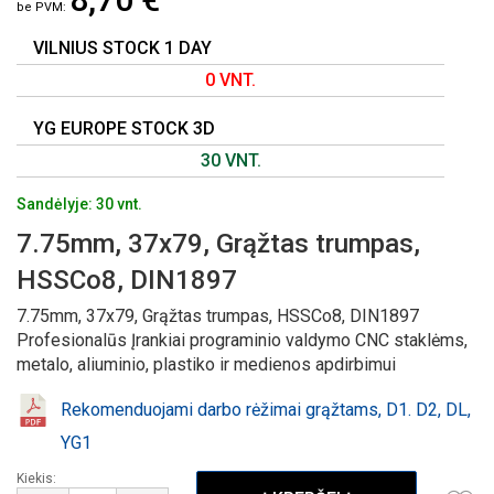
GALERIJOS
PRADŽIĄ
VILNIUS STOCK 1 DAY
0 VNT.
YG EUROPE STOCK 3D
30 VNT.
Sandėlyje: 30 vnt.
7.75mm, 37x79, Grąžtas trumpas,
HSSCo8, DIN1897
7.75mm, 37x79, Grąžtas trumpas, HSSCo8, DIN1897
Profesionalūs Įrankiai programinio valdymo CNC staklėms,
metalo, aliuminio, plastiko ir medienos apdirbimui
Rekomenduojami darbo rėžimai grąžtams, D1. D2, DL,
YG1
Kiekis: