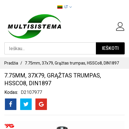
PEREITI
LT
PRIE
TURINIO
IEŠKOTI
Pradžia
7.75mm, 37x79, Grąžtas trumpas, HSSCo8, DIN1897
7.75MM, 37X79, GRĄŽTAS TRUMPAS,
HSSCO8, DIN1897
Kodas
D2107977
PEREITI