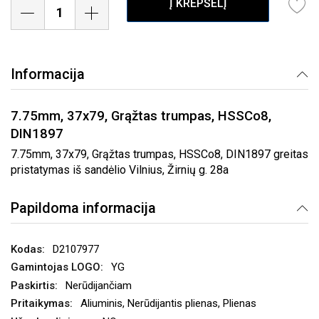
Į KREPŠELĮ
Informacija
7.75mm, 37x79, Grąžtas trumpas, HSSCo8,
DIN1897
7.75mm, 37x79, Grąžtas trumpas, HSSCo8, DIN1897 greitas
pristatymas iš sandėlio Vilnius, Žirnių g. 28a
Papildoma informacija
D2107977
YG
Nerūdijančiam
Aliuminis, Nerūdijantis plienas, Plienas