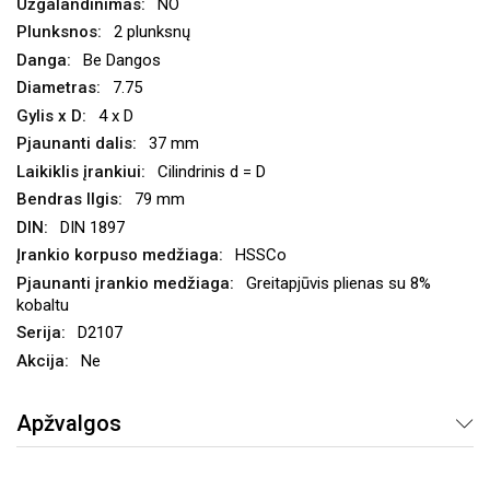
NO
2 plunksnų
Be Dangos
7.75
4 x D
37 mm
Cilindrinis d = D
79 mm
DIN 1897
HSSCo
Greitapjūvis plienas su 8%
kobaltu
D2107
Ne
Apžvalgos