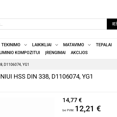
IE
TEKINIMO
LAIKIKLIAI
MATAVIMO
TEPALAI
LIUMINIO KOMPOZITUI
ĮRENGIMAI
AKCIJOS
38, D1106074, YG1
IUI HSS DIN 338, D1106074, YG1
14,77 €
12,21 €