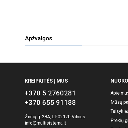
Apžvalgos
KREIPKITĖS Į MUS
NUOR
+370 5 2760281
Apie mu
+370 655 91188
Mūsų pa
Taisyklė
Žirnių g. 28A, LT-02120 Vilnius
Prekių g
info@multisistema.lt