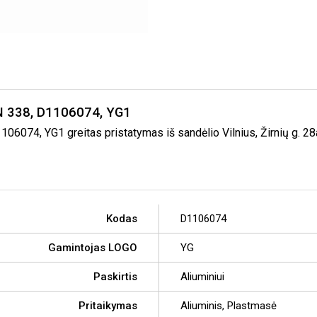
IN 338, D1106074, YG1
06074, YG1 greitas pristatymas iš sandėlio Vilnius, Žirnių g. 28
Kodas
D1106074
Gamintojas LOGO
YG
Paskirtis
Aliuminiui
Pritaikymas
Aliuminis, Plastmasė