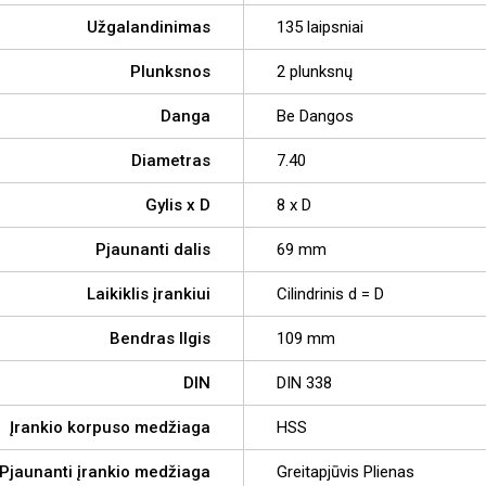
Užgalandinimas
135 laipsniai
Plunksnos
2 plunksnų
Danga
Be Dangos
Diametras
7.40
Gylis x D
8 x D
Pjaunanti dalis
69 mm
Laikiklis įrankiui
Cilindrinis d = D
Bendras Ilgis
109 mm
DIN
DIN 338
Įrankio korpuso medžiaga
HSS
Pjaunanti įrankio medžiaga
Greitapjūvis Plienas