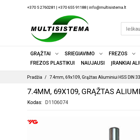
PEREITI
+370 5 2760281 | +370 655 91188 | info@multisistema.lt
PRIE
TURINIO
GRĄŽTAI
SRIEGIAVIMO
FREZOS
FREZOS PLASTIKUI
NAUJAUSI
ĮRANKIAI A
Pradžia
7.4mm, 69x109, Grąžtas Aliuminiui HSS DIN 3
7.4MM, 69X109, GRĄŽTAS ALIUMIN
Kodas
D1106074
PEREITI
Į
PAVEIKSLĖLIŲ