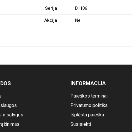
Serija
D1106
Akcija
Ne
ODOS
INFORMACIJA
s
Paieškos terminai
slaugos
Privatumo politika
s ir sąlygos
Išplėsta paieška
rąžinimas
Susisiekti