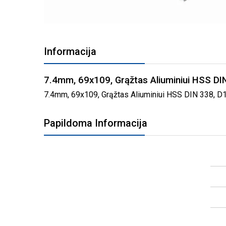
PEREITI
Į
Informacija
PAVEIKSLĖLIŲ
GALERIJOS
PRADŽIĄ
7.4mm, 69x109, Grąžtas Aliuminiui HSS D
7.4mm, 69x109, Grąžtas Aliuminiui HSS DIN 338, D11
Papildoma Informacija