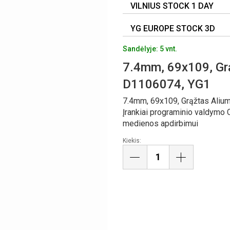
VILNIUS STOCK 1 DAY
YG EUROPE STOCK 3D
Sandėlyje: 5 vnt.
7.4mm, 69x109, Grą
D1106074, YG1
7.4mm, 69x109, Grąžtas Aliu
Įrankiai programinio valdymo C
medienos apdirbimui
Kiekis: