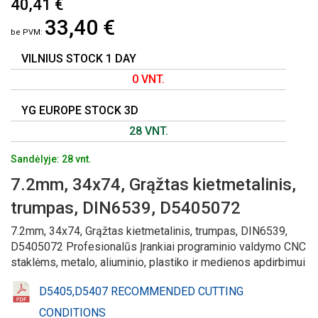
40,41 €
Į
33,40 €
PAVEIKSLĖLIŲ
GALERIJOS
PRADŽIĄ
VILNIUS STOCK 1 DAY
0 VNT.
YG EUROPE STOCK 3D
28 VNT.
Sandėlyje: 28 vnt.
7.2mm, 34x74, Grąžtas kietmetalinis,
trumpas, DIN6539, D5405072
7.2mm, 34x74, Grąžtas kietmetalinis, trumpas, DIN6539,
D5405072 Profesionalūs Įrankiai programinio valdymo CNC
staklėms, metalo, aliuminio, plastiko ir medienos apdirbimui
D5405,D5407 RECOMMENDED CUTTING
CONDITIONS