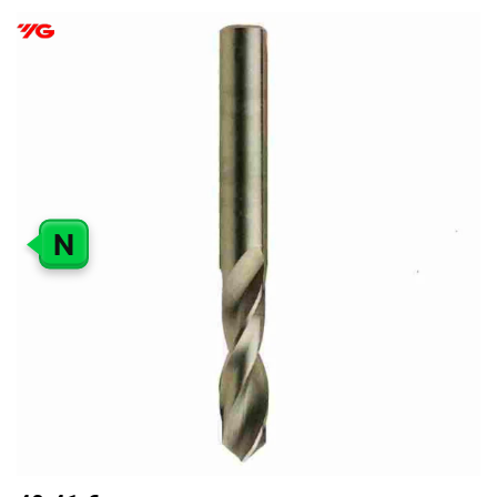
PEREITI
Į
PAVEIKSLĖLIŲ
GALERIJOS
PABAIGĄ
N
PEREITI