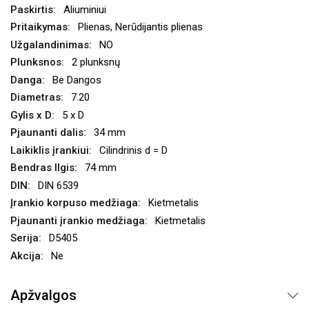
Aliuminiui
Plienas, Nerūdijantis plienas
NO
2 plunksnų
Be Dangos
7.20
5 x D
34 mm
Cilindrinis d = D
74 mm
DIN 6539
Kietmetalis
Kietmetalis
D5405
Ne
Apžvalgos