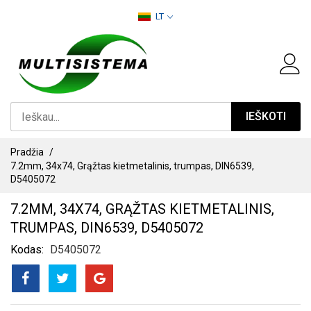
PEREITI
LT
PRIE
TURINIO
IEŠKOTI
Pradžia
7.2mm, 34x74, Grąžtas kietmetalinis, trumpas, DIN6539,
D5405072
7.2MM, 34X74, GRĄŽTAS KIETMETALINIS,
TRUMPAS, DIN6539, D5405072
Kodas
D5405072