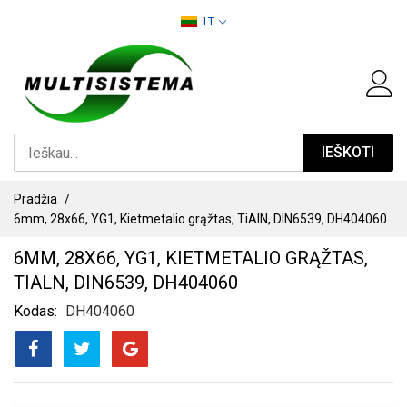
PEREITI
LT
PRIE
TURINIO
IEŠKOTI
Pradžia
6mm, 28x66, YG1, Kietmetalio grąžtas, TiAlN, DIN6539, DH404060
6MM, 28X66, YG1, KIETMETALIO GRĄŽTAS,
TIALN, DIN6539, DH404060
Kodas
DH404060