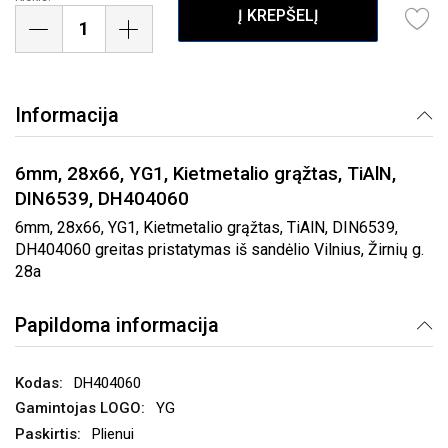
Į KREPŠELĮ
Informacija
6mm, 28x66, YG1, Kietmetalio grąžtas, TiAlN,
DIN6539, DH404060
6mm, 28x66, YG1, Kietmetalio grąžtas, TiAlN, DIN6539,
DH404060 greitas pristatymas iš sandėlio Vilnius, Žirnių g.
28a
Papildoma informacija
DH404060
YG
Plienui