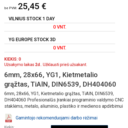
25,45 €
PAVEIKSLĖLIŲ
GALERIJOS
PRADŽIĄ
VILNIUS STOCK 1 DAY
0 VNT.
YG EUROPE STOCK 3D
0 VNT.
KIEKIS: 0
Užsakymo laikas
2d.
. Užklausti prieš užsakant.
6mm, 28x66, YG1, Kietmetalio
grąžtas, TiAlN, DIN6539, DH404060
6mm, 28x66, YG1, Kietmetalio grąžtas, TiAlN, DIN6539,
DH404060 Profesionalūs Įrankiai programinio valdymo CNC
staklėms, metalo, aliuminio, plastiko ir medienos apdirbimui
Gamintojo rekomenduojami darbo rėžimai
Kiekis: