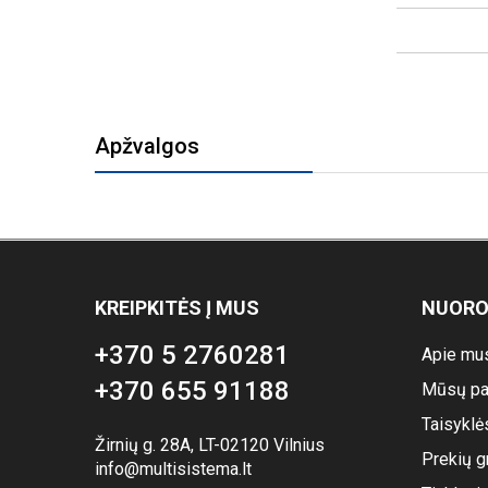
Apžvalgos
KREIPKITĖS Į MUS
NUOR
+370 5 2760281
Apie mu
+370 655 91188
Mūsų pa
Taisyklė
Žirnių g. 28A, LT-02120 Vilnius
Prekių g
info@multisistema.lt