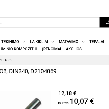
IE
TEKINIMO
LAIKIKLIAI
MATAVIMO
TEPALAI
LIUMINIO KOMPOZITUI
ĮRENGIMAI
AKCIJOS
D2104069
O8, DIN340, D2104069
12,18 €
10,07 €