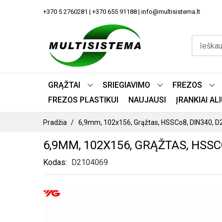
PEREITI
+370 5 2760281 | +370 655 91188 | info@multisistema.lt
PRIE
TURINIO
GRĄŽTAI
SRIEGIAVIMO
FREZOS
FREZOS PLASTIKUI
NAUJAUSI
ĮRANKIAI A
Pradžia
6,9mm, 102x156, Grąžtas, HSSCo8, DIN340, 
6,9MM, 102X156, GRĄŽTAS, HSSC
Kodas
D2104069
PEREITI
Į
PAVEIKSLĖLIŲ