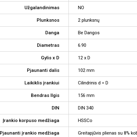
Užgalandinimas
NO
Plunksnos
2 plunksnų
Danga
Be Dangos
Diametras
6.90
Gylis x D
12 x D
Pjaunanti dalis
102 mm
Laikiklis įrankiui
Cilindrinis d = D
Bendras Ilgis
156 mm
DIN
DIN 340
Įrankio korpuso medžiaga
HSSCo
Pjaunanti įrankio medžiaga
Greitapjūvis plienas su 8% ko