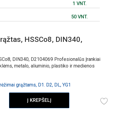
1 VNT.
50 VNT.
rąžtas, HSSCo8, DIN340,
SCo8, DIN340, D2104069 Profesionalūs Įrankiai
ėms, metalo, aliuminio, plastiko ir medienos
ėžimai grąžtams, D1. D2, DL, YG1
Į KREPŠELĮ