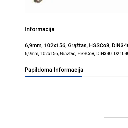
PEREITI
Į
Informacija
PAVEIKSLĖLIŲ
GALERIJOS
PRADŽIĄ
6,9mm, 102x156, Grąžtas, HSSCo8, DIN3
6,9mm, 102x156, Grąžtas, HSSCo8, DIN340, D2104069 
Papildoma Informacija