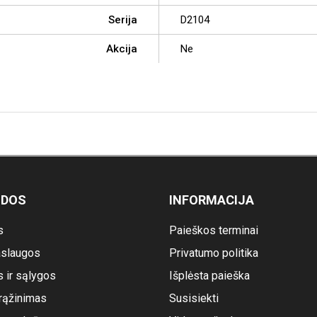
Serija
D2104
Akcija
Ne
ODOS
INFORMACIJA
s
Paieškos terminai
slaugos
Privatumo politika
s ir sąlygos
Išplėsta paieška
rąžinimas
Susisiekti