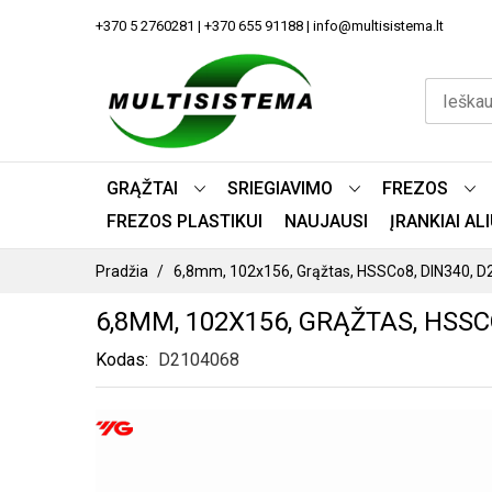
PEREITI
+370 5 2760281 | +370 655 91188 | info@multisistema.lt
PRIE
TURINIO
GRĄŽTAI
SRIEGIAVIMO
FREZOS
FREZOS PLASTIKUI
NAUJAUSI
ĮRANKIAI A
Pradžia
6,8mm, 102x156, Grąžtas, HSSCo8, DIN340, 
6,8MM, 102X156, GRĄŽTAS, HSSC
Kodas
D2104068
PEREITI
Į
PAVEIKSLĖLIŲ