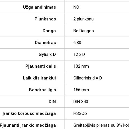
Užgalandinimas
NO
Plunksnos
2 plunksnų
Danga
Be Dangos
Diametras
6.80
Gylis x D
12 x D
Pjaunanti dalis
102 mm
Laikiklis įrankiui
Cilindrinis d = D
Bendras Ilgis
156 mm
DIN
DIN 340
Įrankio korpuso medžiaga
HSSCo
Pjaunanti įrankio medžiaga
Greitapjūvis plienas su 8% ko