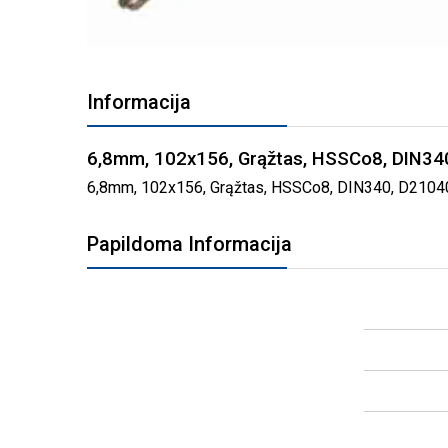
PEREITI
Į
Informacija
PAVEIKSLĖLIŲ
GALERIJOS
PRADŽIĄ
6,8mm, 102x156, Grąžtas, HSSCo8, DIN3
6,8mm, 102x156, Grąžtas, HSSCo8, DIN340, D2104068 
Papildoma Informacija