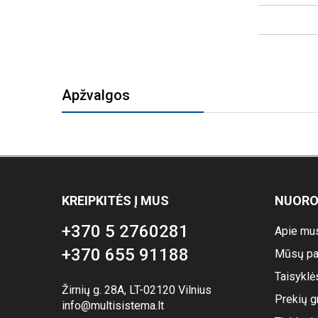
Apžvalgos
KREIPKITĖS Į MUS
NUOR
+370 5 2760281
Apie mu
+370 655 91188
Mūsų pa
Taisyklė
Žirnių g. 28A, LT-02120 Vilnius
Prekių g
info@multisistema.lt