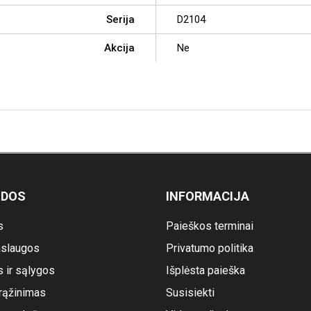
Serija
D2104
Akcija
Ne
ODOS
INFORMACIJA
s
Paieškos terminai
slaugos
Privatumo politika
s ir sąlygos
Išplėsta paieška
rąžinimas
Susisiekti