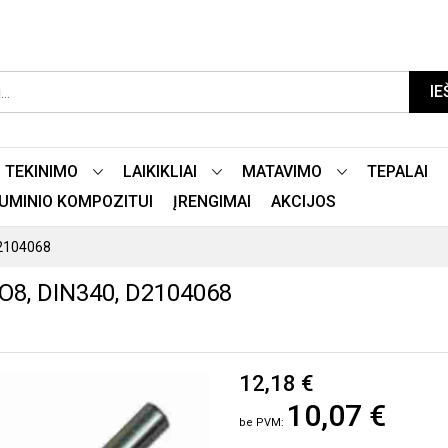
IE
TEKINIMO
LAIKIKLIAI
MATAVIMO
TEPALAI
LIUMINIO KOMPOZITUI
ĮRENGIMAI
AKCIJOS
D2104068
O8, DIN340, D2104068
12,18 €
10,07 €