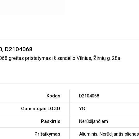
40, D2104068
greitas pristatymas iš sandėlio Vilnius, Žirnių g. 28a
Kodas
D2104068
Gamintojas LOGO
YG
Paskirtis
Nerūdijančiam
Pritaikymas
Aliuminis, Nerūdijantis plienas