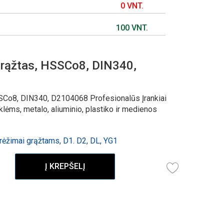
0 VNT.
100 VNT.
rąžtas, HSSCo8, DIN340,
SCo8, DIN340, D2104068 Profesionalūs Įrankiai
ėms, metalo, aliuminio, plastiko ir medienos
ėžimai grąžtams, D1. D2, DL, YG1
Į KREPŠELĮ