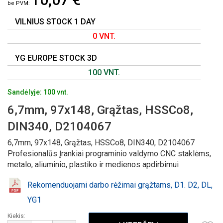
GALERIJOS
PRADŽIĄ
VILNIUS STOCK 1 DAY
0 VNT.
YG EUROPE STOCK 3D
100 VNT.
Sandėlyje: 100 vnt.
6,7mm, 97x148, Grąžtas, HSSCo8,
DIN340, D2104067
6,7mm, 97x148, Grąžtas, HSSCo8, DIN340, D2104067
Profesionalūs Įrankiai programinio valdymo CNC staklėms,
metalo, aliuminio, plastiko ir medienos apdirbimui
Rekomenduojami darbo rėžimai grąžtams, D1. D2, DL,
YG1
Kiekis: