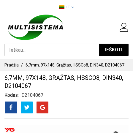
PEREITI
LT
PRIE
TURINIO
IEŠKOTI
Pradžia
6,7mm, 97x148, Grąžtas, HSSCo8, DIN340, D2104067
6,7MM, 97X148, GRĄŽTAS, HSSCO8, DIN340,
D2104067
Kodas
D2104067
PEREITI