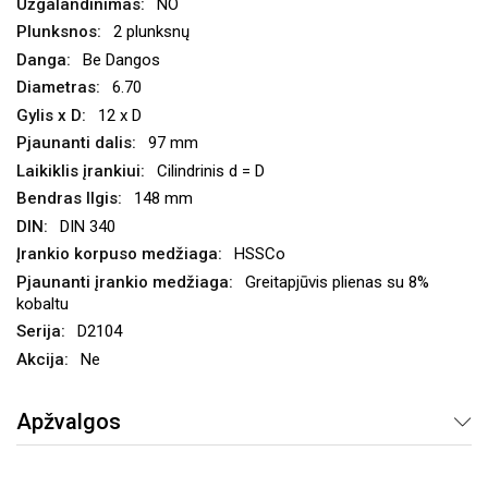
NO
2 plunksnų
Be Dangos
6.70
12 x D
97 mm
Cilindrinis d = D
148 mm
DIN 340
HSSCo
Greitapjūvis plienas su 8%
kobaltu
D2104
Ne
Apžvalgos