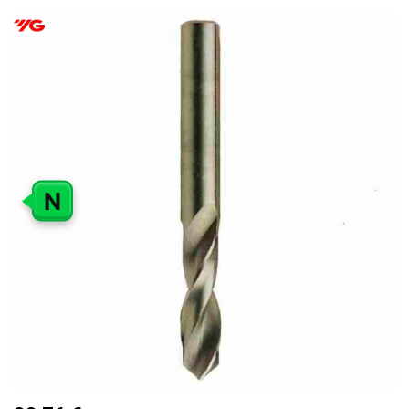
PEREITI
Į
PAVEIKSLĖLIŲ
GALERIJOS
PABAIGĄ
N
PEREITI