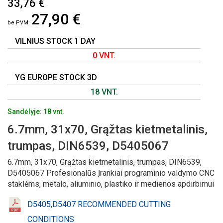
33,76 €
Į
27,90 €
PAVEIKSLĖLIŲ
GALERIJOS
PRADŽIĄ
VILNIUS STOCK 1 DAY
0 VNT.
YG EUROPE STOCK 3D
18 VNT.
Sandėlyje: 18 vnt.
6.7mm, 31x70, Grąžtas kietmetalinis,
trumpas, DIN6539, D5405067
6.7mm, 31x70, Grąžtas kietmetalinis, trumpas, DIN6539,
D5405067 Profesionalūs Įrankiai programinio valdymo CNC
staklėms, metalo, aliuminio, plastiko ir medienos apdirbimui
D5405,D5407 RECOMMENDED CUTTING
CONDITIONS