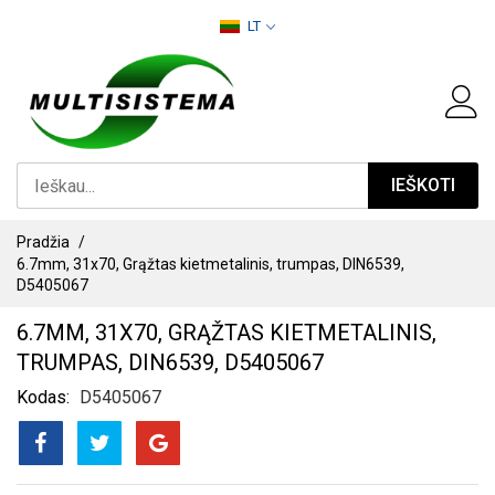
PEREITI
LT
PRIE
TURINIO
IEŠKOTI
Pradžia
6.7mm, 31x70, Grąžtas kietmetalinis, trumpas, DIN6539,
D5405067
6.7MM, 31X70, GRĄŽTAS KIETMETALINIS,
TRUMPAS, DIN6539, D5405067
Kodas
D5405067