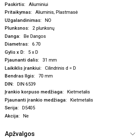
Aliuminiui
Aliuminis, Plastmasė
NO
2 plunksnų
Be Dangos
6.70
5 x D
31 mm
Cilindrinis d = D
70 mm
DIN 6539
Kietmetalis
Kietmetalis
D5405
Ne
Apžvalgos