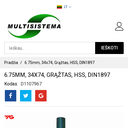
PEREITI
LT
PRIE
TURINIO
IEŠKOTI
Pradžia
6.75mm, 34x74, Grąžtas, HSS, DIN1897
6.75MM, 34X74, GRĄŽTAS, HSS, DIN1897
Kodas
D1107967
PEREITI
Į
PAVEIKSLĖLIŲ