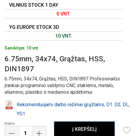
PRADŽIĄ
VILNIUS STOCK 1 DAY
0 VNT.
YG EUROPE STOCK 3D
10 VNT.
Sandėlyje: 10 vnt.
6.75mm, 34x74, Grąžtas, HSS,
DIN1897
6.75mm, 34x74, Grąžtas, HSS, DIN1897 Profesionalūs
Įrankiai programinio valdymo CNC staklėms, metalo,
aliuminio, plastiko ir medienos apdirbimui
Rekomenduojami darbo rėžimai grąžtams, D1. D2, DL,
YG1
Kiekis:
Į KREPŠELĮ