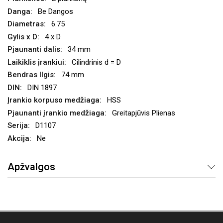
Be Dangos
6.75
4 x D
34 mm
Cilindrinis d = D
74 mm
DIN 1897
HSS
Greitapjūvis Plienas
D1107
Ne
Apžvalgos