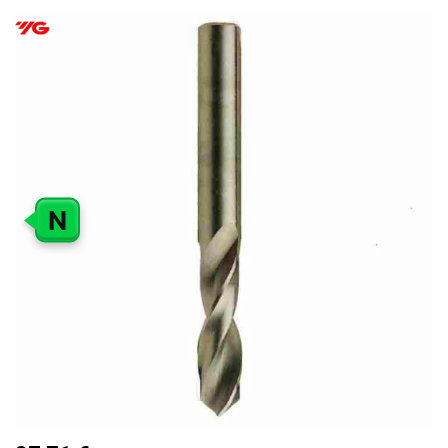
PEREITI
Į
PAVEIKSLĖLIŲ
GALERIJOS
PABAIGĄ
N
PEREITI