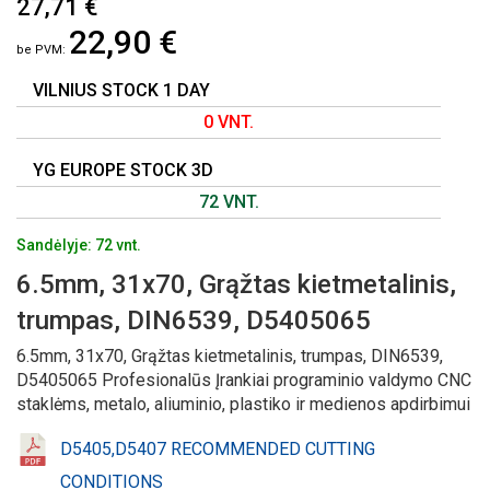
27,71 €
Į
22,90 €
PAVEIKSLĖLIŲ
GALERIJOS
PRADŽIĄ
VILNIUS STOCK 1 DAY
0 VNT.
YG EUROPE STOCK 3D
72 VNT.
Sandėlyje: 72 vnt.
6.5mm, 31x70, Grąžtas kietmetalinis,
trumpas, DIN6539, D5405065
6.5mm, 31x70, Grąžtas kietmetalinis, trumpas, DIN6539,
D5405065 Profesionalūs Įrankiai programinio valdymo CNC
staklėms, metalo, aliuminio, plastiko ir medienos apdirbimui
D5405,D5407 RECOMMENDED CUTTING
CONDITIONS