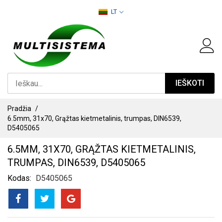
PEREITI
LT
PRIE
TURINIO
IEŠKOTI
Pradžia
6.5mm, 31x70, Grąžtas kietmetalinis, trumpas, DIN6539,
D5405065
6.5MM, 31X70, GRĄŽTAS KIETMETALINIS,
TRUMPAS, DIN6539, D5405065
Kodas
D5405065