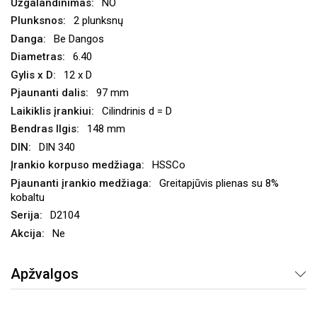
NO
2 plunksnų
Be Dangos
6.40
12 x D
97 mm
Cilindrinis d = D
148 mm
DIN 340
HSSCo
Greitapjūvis plienas su 8%
kobaltu
D2104
Ne
Apžvalgos