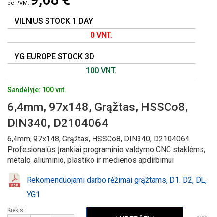
GALERIJOS
PRADŽIĄ
VILNIUS STOCK 1 DAY
0 VNT.
YG EUROPE STOCK 3D
100 VNT.
Sandėlyje: 100 vnt.
6,4mm, 97x148, Grąžtas, HSSCo8,
DIN340, D2104064
6,4mm, 97x148, Grąžtas, HSSCo8, DIN340, D2104064
Profesionalūs Įrankiai programinio valdymo CNC staklėms,
metalo, aliuminio, plastiko ir medienos apdirbimui
Rekomenduojami darbo rėžimai grąžtams, D1. D2, DL,
YG1
Kiekis: