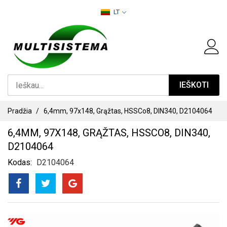
PEREITI
LT
PRIE
TURINIO
IEŠKOTI
Pradžia
6,4mm, 97x148, Grąžtas, HSSCo8, DIN340, D2104064
6,4MM, 97X148, GRĄŽTAS, HSSCO8, DIN340,
D2104064
Kodas
D2104064
PEREITI