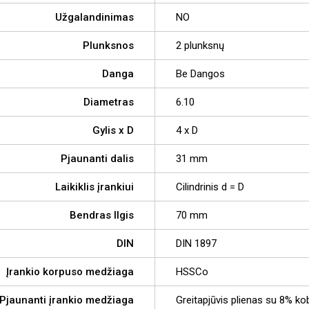
Užgalandinimas
NO
Plunksnos
2 plunksnų
Danga
Be Dangos
Diametras
6.10
Gylis x D
4 x D
Pjaunanti dalis
31 mm
Laikiklis įrankiui
Cilindrinis d = D
Bendras Ilgis
70 mm
DIN
DIN 1897
Įrankio korpuso medžiaga
HSSCo
Pjaunanti įrankio medžiaga
Greitapjūvis plienas su 8% ko