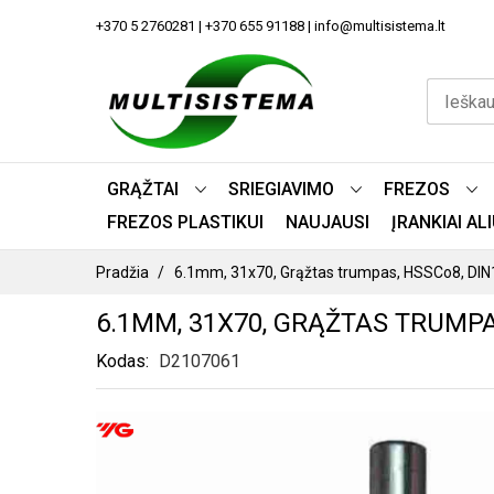
PEREITI
+370 5 2760281 | +370 655 91188 | info@multisistema.lt
PRIE
TURINIO
GRĄŽTAI
SRIEGIAVIMO
FREZOS
FREZOS PLASTIKUI
NAUJAUSI
ĮRANKIAI A
Pradžia
6.1mm, 31x70, Grąžtas trumpas, HSSCo8, DI
6.1MM, 31X70, GRĄŽTAS TRUMPA
Kodas
D2107061
PEREITI
Į
PAVEIKSLĖLIŲ