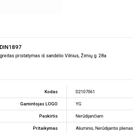
 DIN1897
itas pristatymas iš sandėlio Vilnius, Žirnių g. 28a
Kodas
D2107061
Gamintojas LOGO
YG
Paskirtis
Nerūdijančiam
Pritaikymas
Aliuminis, Nerūdijantis plienas