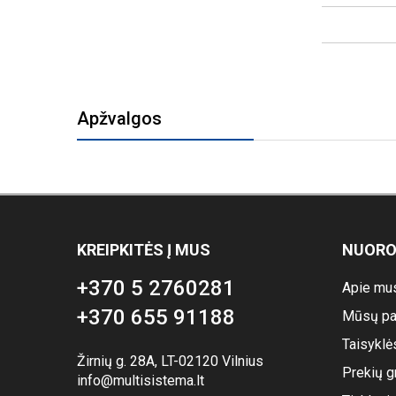
Apžvalgos
KREIPKITĖS Į MUS
NUOR
+370 5 2760281
Apie mu
+370 655 91188
Mūsų pa
Taisyklė
Žirnių g. 28A, LT-02120 Vilnius
Prekių g
info@multisistema.lt