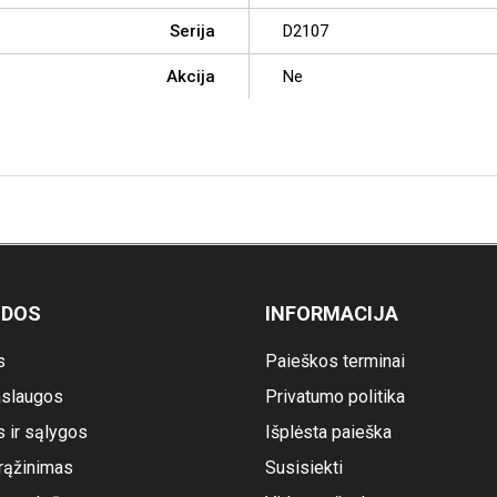
Serija
D2107
Akcija
Ne
ODOS
INFORMACIJA
s
Paieškos terminai
slaugos
Privatumo politika
s ir sąlygos
Išplėsta paieška
rąžinimas
Susisiekti