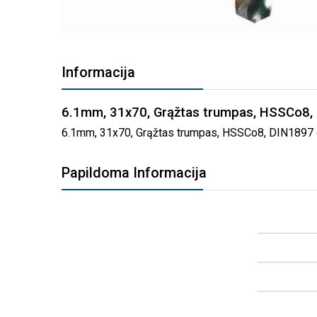
PEREITI
Į
Informacija
PAVEIKSLĖLIŲ
GALERIJOS
PRADŽIĄ
6.1mm, 31x70, Grąžtas trumpas, HSSCo8,
6.1mm, 31x70, Grąžtas trumpas, HSSCo8, DIN1897 gre
Papildoma Informacija