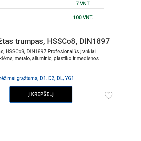
7 VNT.
100 VNT.
žtas trumpas, HSSCo8, DIN1897
s, HSSCo8, DIN1897 Profesionalūs Įrankiai
ėms, metalo, aliuminio, plastiko ir medienos
ėžimai grąžtams, D1. D2, DL, YG1
Į KREPŠELĮ