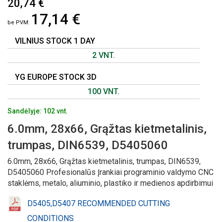
20,74 €
Į
17,14 €
PAVEIKSLĖLIŲ
GALERIJOS
PRADŽIĄ
VILNIUS STOCK 1 DAY
2 VNT.
YG EUROPE STOCK 3D
100 VNT.
Sandėlyje: 102 vnt.
6.0mm, 28x66, Grąžtas kietmetalinis,
trumpas, DIN6539, D5405060
6.0mm, 28x66, Grąžtas kietmetalinis, trumpas, DIN6539,
D5405060 Profesionalūs Įrankiai programinio valdymo CNC
staklėms, metalo, aliuminio, plastiko ir medienos apdirbimui
D5405,D5407 RECOMMENDED CUTTING
CONDITIONS