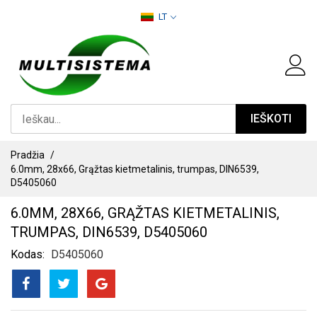
PEREITI
LT
PRIE
TURINIO
IEŠKOTI
Pradžia
6.0mm, 28x66, Grąžtas kietmetalinis, trumpas, DIN6539,
D5405060
6.0MM, 28X66, GRĄŽTAS KIETMETALINIS,
TRUMPAS, DIN6539, D5405060
Kodas
D5405060