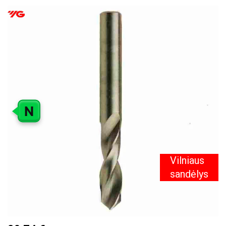
PEREITI
Į
PAVEIKSLĖLIŲ
GALERIJOS
PABAIGĄ
N
Vilniaus
sandėlys
PEREITI