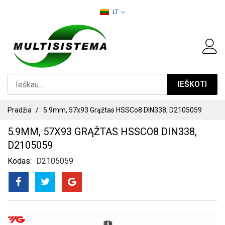
PEREITI
LT
PRIE
TURINIO
IEŠKOTI
Pradžia
5.9mm, 57x93 Grąžtas HSSCo8 DIN338, D2105059
5.9MM, 57X93 GRĄŽTAS HSSCO8 DIN338,
D2105059
Kodas
D2105059
PEREITI