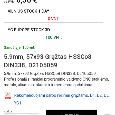
GALERIJOS
PRADŽIĄ
VILNIUS STOCK 1 DAY
0 VNT.
YG EUROPE STOCK 3D
100 VNT.
Sandėlyje: 100 vnt.
5.9mm, 57x93 Grąžtas HSSCo8
DIN338, D2105059
5.9mm, 57x93 Grąžtas HSSCo8 DIN338, D2105059
Profesionalūs Įrankiai programinio valdymo CNC staklėms,
metalo, aliuminio, plastiko ir medienos apdirbimui
Rekomenduojami darbo rėžimai grąžtams, D1. D2, DL,
YG1
Kiekis: