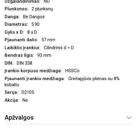
NO
2 plunksnų
Be Dangos
5.90
8 x D
57 mm
Cilindrinis d = D
93 mm
DIN 338
HSSCo
Greitapjūvis plienas su 8%
kobaltu
D2105
Ne
Apžvalgos