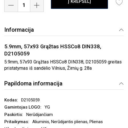
Į KREPŠELĮ
Informacija
5.9mm, 57x93 Grąžtas HSSCo8 DIN338,
D2105059
5.9mm, 57x93 Grąžtas HSSCo8 DIN338, D2105059 greitas
pristatymas iš sandėlio Vilnius, Žirnių g. 28a
Papildoma informacija
D2105059
YG
Nerūdijančiam
Aliuminis, Nerūdijantis plienas, Plienas